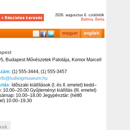
2026. augusztus 6. csütörtök
Bettina, Berta
apest
5, Budapest Művészetek Palotája, Komor Marcell
szám:
(1) 555-3444, (1) 555-3457
info@ludwigmuseum.hu
artás:
Időszaki kiállítások (I. és II. emelet) kedd–
 10.00–20.00 Gyűjteményi kiállítás (III. emelet)
árnap: 10.00–18.00 Jegypénztár: (hétfő
vel) 10.00–19.30