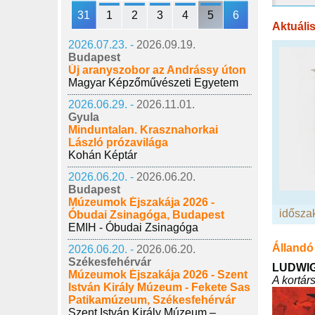
31
1
2
3
4
5
6
Aktuáli
2026.07.23. -
2026.09.19.
Budapest
Új aranyszobor az Andrássy úton
Magyar Képzőművészeti Egyetem
2026.06.29. -
2026.11.01.
Gyula
Minduntalan. Krasznahorkai
László prózavilága
Kohán Képtár
2026.06.20. -
2026.06.20.
Budapest
Múzeumok Éjszakája 2026 -
időszak
Óbudai Zsinagóga, Budapest
EMIH - Óbudai Zsinagóga
Állandó 
2026.06.20. -
2026.06.20.
Székesfehérvár
LUDWIG
Múzeumok Éjszakája 2026 - Szent
A kortár
István Király Múzeum - Fekete Sas
Patikamúzeum, Székesfehérvár
Szent István Király Múzeum –