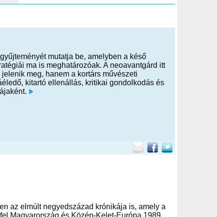
d gyűjteményét mutatja be, amelyben a késő
tégiái ma is meghatározóak. A neoavantgárd itt
t jelenik meg, hanem a kortárs művészeti
ledő, kitartó ellenállás, kritikai gondolkodás és
ájaként.
n az elmúlt negyedszázad krónikája is, amely a
a fel Magyarország és Közép-Kelet-Európa 1989