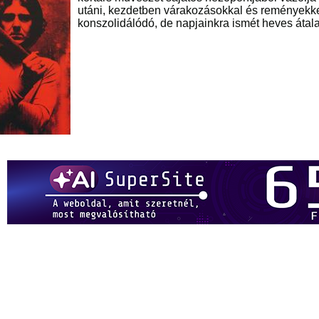
utáni, kezdetben várakozásokkal és reményekkel
konszolidálódó, de napjainkra ismét heves átala