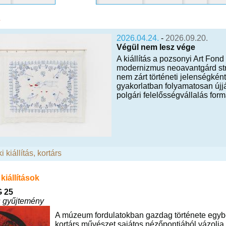
s
2026.04.24.
-
2026.09.20.
Végül nem lesz vége
A kiállítás a pozsonyi Art Fon
modernizmus neoavantgárd stra
nem zárt történeti jelenségkén
gyakorlatban folyamatosan újjáé
polgári felelősségvállalás form
i kiállítás
,
kortárs
kiállítások
 25
s gyűjtemény
A múzeum fordulatokban gazdag története egybe
kortárs művészet sajátos nézőpontjából vázolj