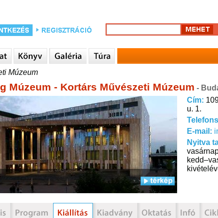
eti Múzeum
g Múzeum - Kortárs Művészeti Múzeum
- Bud
Cím:
109
u. 1.
Telefon
E-mail:
Nyitva t
vasárnap:
kedd–vas
kivételé