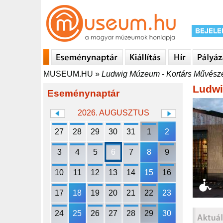
MUSEUM.HU
»
Ludwig Múzeum - Kortárs Művész
Ludwi
Eseménynaptár
2026. AUGUSZTUS
27
28
29
30
31
1
2
3
4
5
6
7
8
9
10
11
12
13
14
15
16
17
18
19
20
21
22
23
24
25
26
27
28
29
30