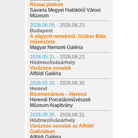
Római játékok
Savaria Megyei Hatókörű Városi
Múzeum
2026.06.05. -
2026.08.23.
Budapest
A vágyott remekmű: Grúber Béla
művészete
Magyar Nemzeti Galéria
2026.05.31. -
2026.08.23.
Hódmezővásárhely
Varázsos vonalak
Alföldi Galéria
2026.05.30. -
2026.06.30.
Herend
Bicentenárium – Herend
Herendi Porcelánművészeti
Múzeum Alapítvány
2026.05.30. -
2026.08.31.
Hódmezővásárhely
Varázsos vonalak az Alföldi
Galériában
Alföldi Galéria