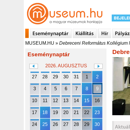
MUSEUM.HU
»
Debreceni Református Kollégiu
Debre
Eseménynaptár
2026. AUGUSZTUS
27
28
29
30
31
1
2
3
4
5
6
7
8
9
10
11
12
13
14
15
16
17
18
19
20
21
22
23
24
25
26
27
28
29
30