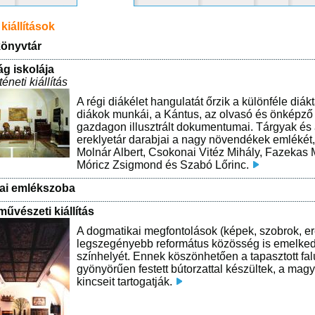
kiállítások
önyvtár
ág iskolája
téneti kiállítás
A régi diákélet hangulatát őrzik a különféle diá
diákok munkái, a Kántus, az olvasó és önképző 
gazdagon illusztrált dokumentumai. Tárgyak és a
ereklyetár darabjai a nagy növendékek emlékét, 
Molnár Albert, Csokonai Vitéz Mihály, Fazekas 
Móricz Zsigmond és Szabó Lőrinc.
ai emlékszoba
űvészeti kiállítás
A dogmatikai megfontolások (képek, szobrok, er
legszegényebb református közösség is emelkedett
színhelyét. Ennek köszönhetően a tapasztott fal
gyönyörűen festett bútorzattal készültek, a mag
kincseit tartogatják.