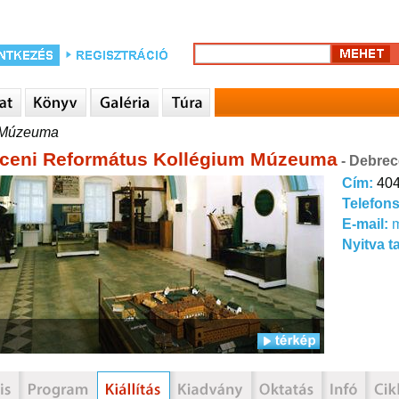
m Múzeuma
ceni Református Kollégium Múzeuma
- Debre
Cím:
404
Telefon
E-mail:
Nyitva t