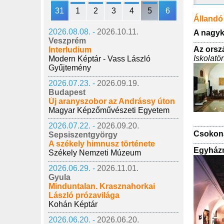
31
1
2
3
4
5
6
Állandó 
2026.08.08. -
2026.10.11.
A nagyk
Veszprém
Az orsz
Interludium
Iskolatör
Modern Képtár - Vass László
Gyűjtemény
2026.07.23. -
2026.09.19.
Budapest
Új aranyszobor az Andrássy úton
Magyar Képzőművészeti Egyetem
2026.07.22. -
2026.09.20.
Csokon
Sepsiszentgyörgy
A székely himnusz története
Egyházm
Székely Nemzeti Múzeum
2026.06.29. -
2026.11.01.
Gyula
Minduntalan. Krasznahorkai
László prózavilága
Kohán Képtár
2026.06.20. -
2026.06.20.