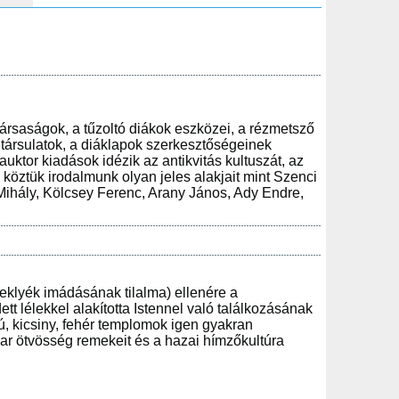
ktársaságok, a tűzoltó diákok eszközei, a rézmetsző
társulatok, a diáklapok szerkesztőségeinek
uktor kiadások idézik az antikvitás kultuszát, az
köztük irodalmunk olyan jeles alakjait mint Szenci
Mihály, Kölcsey Ferenc, Arany János, Ady Endre,
eklyék imádásának tilalma) ellenére a
 lélekkel alakította Istennel való találkozásának
ú, kicsiny, fehér templomok igen gyakran
yar ötvösség remekeit és a hazai hímzőkultúra