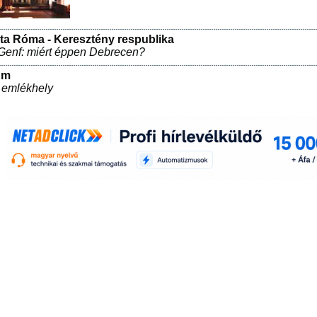
sta Róma - Keresztény respublika
Genf: miért éppen Debrecen?
um
 emlékhely