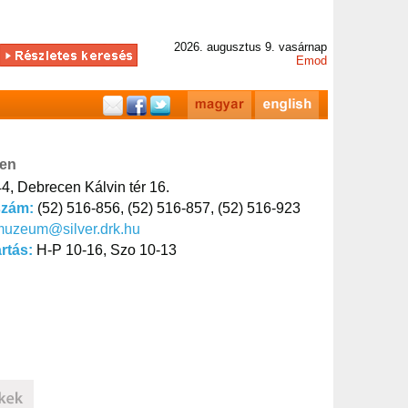
2026. augusztus 9. vasárnap
Emod
cen
4, Debrecen Kálvin tér 16.
szám:
(52) 516-856, (52) 516-857, (52) 516-923
muzeum@silver.drk.hu
artás:
H-P 10-16, Szo 10-13