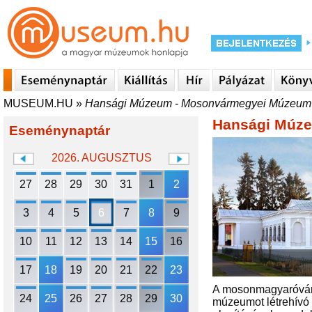
MUSEUM.HU
»
Hansági Múzeum - Mosonvármegyei Múzeum
Hansági Múz
Eseménynaptár
2026. AUGUSZTUS
27
28
29
30
31
1
2
3
4
5
6
7
8
9
10
11
12
13
14
15
16
17
18
19
20
21
22
23
A mosonmagyaróvári
24
25
26
27
28
29
30
múzeumot létrehívó