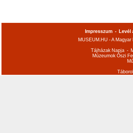
Impresszum
-
Levél 
MUSEUM.HU - A Magyar M
Tájházak Napja
-
M
Múzeumok Őszi Fes
Mű
Táboro