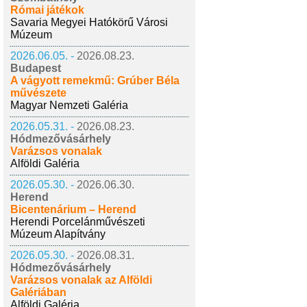
Római játékok
Savaria Megyei Hatókörű Városi
Múzeum
2026.06.05. -
2026.08.23.
Budapest
A vágyott remekmű: Grúber Béla
művészete
Magyar Nemzeti Galéria
2026.05.31. -
2026.08.23.
Hódmezővásárhely
Varázsos vonalak
Alföldi Galéria
2026.05.30. -
2026.06.30.
Herend
Bicentenárium – Herend
Herendi Porcelánművészeti
Múzeum Alapítvány
2026.05.30. -
2026.08.31.
Hódmezővásárhely
Varázsos vonalak az Alföldi
Galériában
Alföldi Galéria