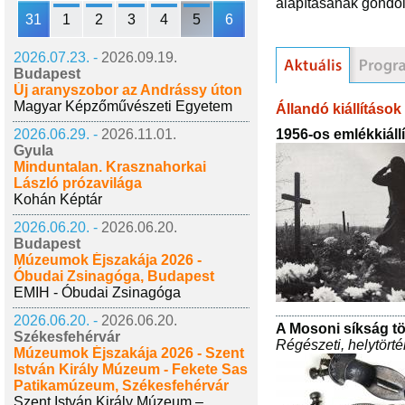
alapításának gondol
31
1
2
3
4
5
6
2026.07.23. -
2026.09.19.
Budapest
Új aranyszobor az Andrássy úton
Magyar Képzőművészeti Egyetem
Állandó kiállítások
1956-os emlékkiáll
2026.06.29. -
2026.11.01.
Gyula
Minduntalan. Krasznahorkai
László prózavilága
Kohán Képtár
2026.06.20. -
2026.06.20.
Budapest
Múzeumok Éjszakája 2026 -
Óbudai Zsinagóga, Budapest
EMIH - Óbudai Zsinagóga
2026.06.20. -
2026.06.20.
A Mosoni síkság tö
Székesfehérvár
Régészeti, helytörtén
Múzeumok Éjszakája 2026 - Szent
István Király Múzeum - Fekete Sas
Patikamúzeum, Székesfehérvár
Szent István Király Múzeum –