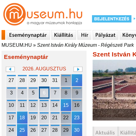
MUSEUM.HU
»
Szent István Király Múzeum - Régészeti Park
Szent István 
Eseménynaptár
2026. AUGUSZTUS
27
28
29
30
31
1
2
3
4
5
6
7
8
9
10
11
12
13
14
15
16
17
18
19
20
21
22
23
24
25
26
27
28
29
30