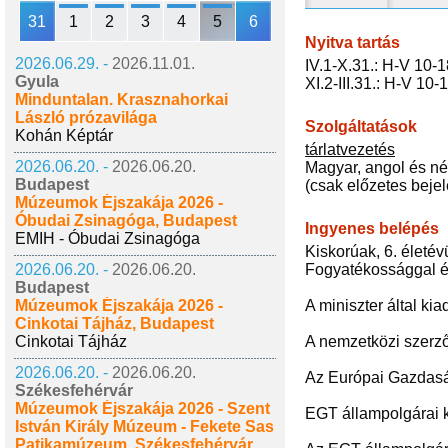
31
1
2
3
4
5
6
Nyitva tartás
2026.06.29. -
2026.11.01.
IV.1-X.31.: H-V 10-1
Gyula
XI.2-III.31.: H-V 10-
Minduntalan. Krasznahorkai
László prózavilága
Szolgáltatások
Kohán Képtár
tárlatvezetés
2026.06.20. -
2026.06.20.
Magyar, angol és n
Budapest
(csak előzetes beje
Múzeumok Éjszakája 2026 -
Óbudai Zsinagóga, Budapest
Ingyenes belépés
EMIH - Óbudai Zsinagóga
Kiskorúak, 6. életév
2026.06.20. -
2026.06.20.
Fogyatékossággal élő
Budapest
Múzeumok Éjszakája 2026 -
A miniszter által ki
Cinkotai Tájház, Budapest
Cinkotai Tájház
A nemzetközi szerző
2026.06.20. -
2026.06.20.
Az Európai Gazdaság
Székesfehérvár
Múzeumok Éjszakája 2026 - Szent
EGT állampolgárai k
István Király Múzeum - Fekete Sas
Patikamúzeum, Székesfehérvár