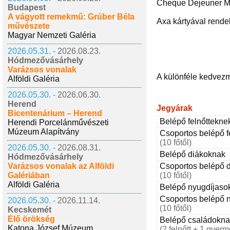
Cheque Dejeuner M
Budapest
A vágyott remekmű: Grúber Béla
Axa kártyával rendel
művészete
Magyar Nemzeti Galéria
2026.05.31. -
2026.08.23.
Hódmezővásárhely
Varázsos vonalak
A különféle kedvez
Alföldi Galéria
2026.05.30. -
2026.06.30.
Herend
Jegyárak
Bicentenárium – Herend
Belépő felnőttekne
Herendi Porcelánművészeti
Múzeum Alapítvány
Csoportos belépő f
(10 főtől)
2026.05.30. -
2026.08.31.
Belépő diákoknak
Hódmezővásárhely
Varázsos vonalak az Alföldi
Csoportos belépő 
Galériában
(10 főtől)
Alföldi Galéria
Belépő nyugdíjaso
Csoportos belépő 
2026.05.30. -
2026.11.14.
(10 főtől)
Kecskemét
Élő örökség
Belépő családokna
Katona József Múzeum
(2 felnőtt + 1 gyerm