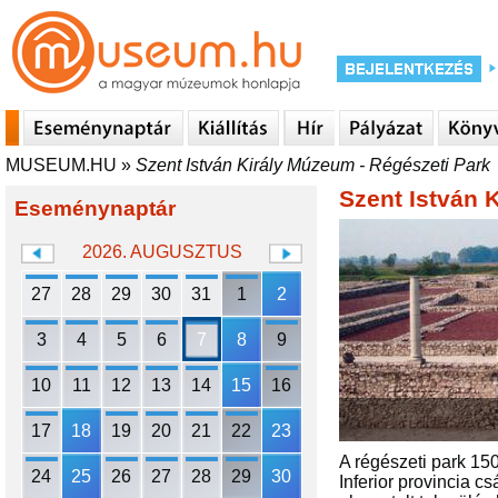
MUSEUM.HU
»
Szent István Király Múzeum - Régészeti Park
Szent István 
Eseménynaptár
2026. AUGUSZTUS
27
28
29
30
31
1
2
3
4
5
6
7
8
9
10
11
12
13
14
15
16
17
18
19
20
21
22
23
A régészeti park 150
24
25
26
27
28
29
30
Inferior provincia c