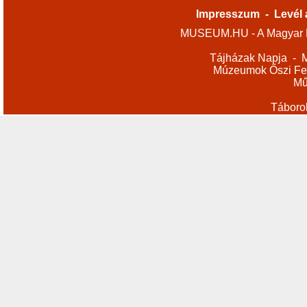
Impresszum
-
Levél 
MUSEUM.HU - A Magyar M
Tájházak Napja
-
M
Múzeumok Őszi Fes
Mű
Táboro