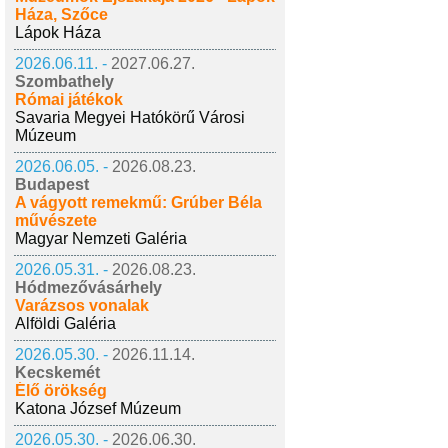
Háza, Szőce
Lápok Háza
2026.06.11. -
2027.06.27.
Szombathely
Római játékok
Savaria Megyei Hatókörű Városi
Múzeum
2026.06.05. -
2026.08.23.
Budapest
A vágyott remekmű: Grúber Béla
művészete
Magyar Nemzeti Galéria
2026.05.31. -
2026.08.23.
Hódmezővásárhely
Varázsos vonalak
Alföldi Galéria
2026.05.30. -
2026.11.14.
Kecskemét
Élő örökség
Katona József Múzeum
2026.05.30. -
2026.06.30.