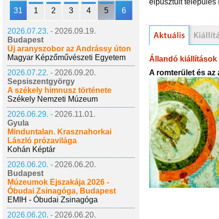
elpusztult település
31
1
2
3
4
5
6
2026.07.23. -
2026.09.19.
Budapest
Új aranyszobor az Andrássy úton
Magyar Képzőművészeti Egyetem
Állandó kiállítások
A romterület és az 
2026.07.22. -
2026.09.20.
Sepsiszentgyörgy
A székely himnusz története
Székely Nemzeti Múzeum
2026.06.29. -
2026.11.01.
Gyula
Minduntalan. Krasznahorkai
László prózavilága
Kohán Képtár
2026.06.20. -
2026.06.20.
Budapest
Múzeumok Éjszakája 2026 -
Óbudai Zsinagóga, Budapest
EMIH - Óbudai Zsinagóga
2026.06.20. -
2026.06.20.