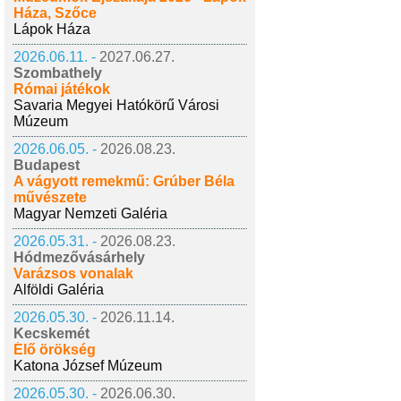
Háza, Szőce
Lápok Háza
2026.06.11. -
2027.06.27.
Szombathely
Római játékok
Savaria Megyei Hatókörű Városi
Múzeum
2026.06.05. -
2026.08.23.
Budapest
A vágyott remekmű: Grúber Béla
művészete
Magyar Nemzeti Galéria
2026.05.31. -
2026.08.23.
Hódmezővásárhely
Varázsos vonalak
Alföldi Galéria
2026.05.30. -
2026.11.14.
Kecskemét
Élő örökség
Katona József Múzeum
2026.05.30. -
2026.06.30.