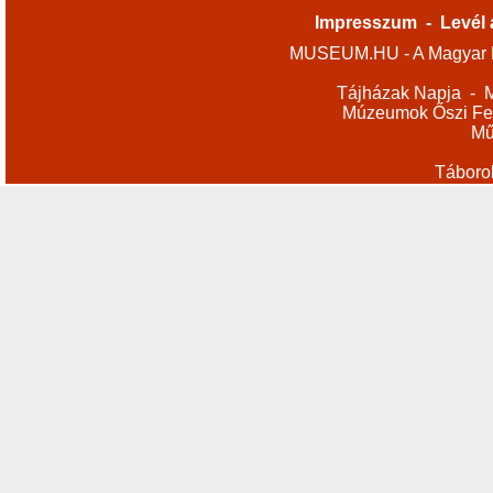
Impresszum
-
Levél 
MUSEUM.HU - A Magyar M
Tájházak Napja
-
M
Múzeumok Őszi Fes
Mű
Táboro