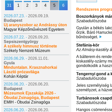
31
1
2
3
4
5
6
Rendszeres prog
2026.07.23. -
2026.09.19.
Boszorkányok már
Budapest
Szabadulószoba
Új aranyszobor az Andrássy úton
Gyulán a békés lako
Magyar Képzőművészeti Egyetem
őrzik. Báró Harruck
bűnösséget.
2026.07.22. -
2026.09.20.
Sepsiszentgyörgy
Stefánia-kör
A székely himnusz története
Az Almásy-kastély át
Székely Nemzeti Múzeum
A bálterem és rende
2026.06.29. -
2026.11.01.
kiskastély-szárny m
Gyula
gondolkodik a haszn
Minduntalan. Krasznahorkai
László prózavilága
Tengernyi gond a 
Kohán Képtár
Szabadulószoba
2026.06.20. -
2026.06.20.
Jeles személyiség l
Budapest
személyzet, a házve
Múzeumok Éjszakája 2026 -
Óbudai Zsinagóga, Budapest
Turbánosok csapd
EMIH - Óbudai Zsinagóga
Szabadulószoba
Hangos csörrenéssel
2026.06.20. -
2026.06.20.