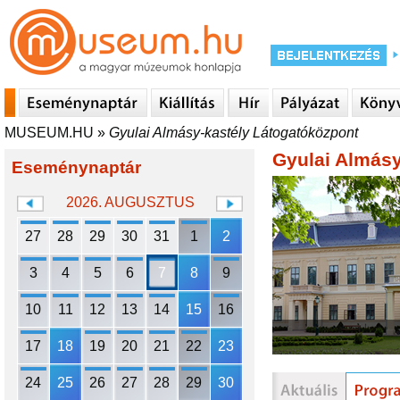
MUSEUM.HU
»
Gyulai Almásy-kastély Látogatóközpont
Gyulai Almásy
Eseménynaptár
2026. AUGUSZTUS
27
28
29
30
31
1
2
3
4
5
6
7
8
9
10
11
12
13
14
15
16
17
18
19
20
21
22
23
24
25
26
27
28
29
30