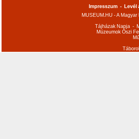
Impresszum
-
Levél 
MUSEUM.HU - A Magyar M
Tájházak Napja
-
M
Múzeumok Őszi Fes
Mű
Táboro