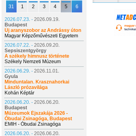
31
1
2
3
4
5
6
2026.07.23. -
2026.09.19.
Budapest
Új aranyszobor az Andrássy úton
Magyar Képzőművészeti Egyetem
2026.07.22. -
2026.09.20.
Sepsiszentgyörgy
A székely himnusz története
Székely Nemzeti Múzeum
2026.06.29. -
2026.11.01.
Gyula
Minduntalan. Krasznahorkai
László prózavilága
Kohán Képtár
2026.06.20. -
2026.06.20.
Budapest
Múzeumok Éjszakája 2026 -
Óbudai Zsinagóga, Budapest
EMIH - Óbudai Zsinagóga
2026.06.20. -
2026.06.20.