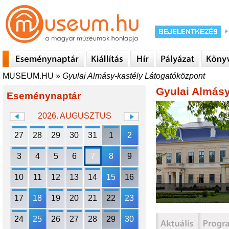
MUSEUM.HU
»
Gyulai Almásy-kastély Látogatóközpont
Gyulai Almásy
Eseménynaptár
2026. AUGUSZTUS
27
28
29
30
31
1
2
3
4
5
6
7
8
9
10
11
12
13
14
15
16
17
18
19
20
21
22
23
24
25
26
27
28
29
30