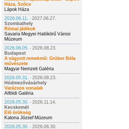
Háza, Szőce
Lápok Háza
2026.06.11. -
2027.06.27.
Szombathely
Római játékok
Savaria Megyei Hatókörű Városi
Múzeum
2026.06.05. -
2026.08.23.
Budapest
A vágyott remekmű: Grúber Béla
művészete
Magyar Nemzeti Galéria
2026.05.31. -
2026.08.23.
Hódmezővásárhely
Varázsos vonalak
Alföldi Galéria
2026.05.30. -
2026.11.14.
Kecskemét
Élő örökség
Katona József Múzeum
2026.05.30. -
2026.06.30.