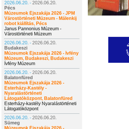
2026.06.20. -
2026.06.20.
Pécs
Múzeumok Éjszakája 2026 - JPM
Várostörténeti Múzeum - Málenkij
robot kiállítás, Pécs
Janus Pannonius Múzeum -
Várostörténeti Múzeum
2026.06.20. -
2026.06.20.
Budakeszi
Múzeumok Éjszakája 2026 - Ívfény
Múzeum, Budakeszi, Budakeszi
Ívfény Múzeum
2026.06.20. -
2026.06.20.
Balatonfüred
Múzeumok Éjszakája 2026 -
Esterházy-Kastély -
Nyaralástörténeti
Látogatóközpont, Balatonfüred
Esterházy-kastély Nyaralástörténeti
Látogatóközpont
2026.06.20. -
2026.06.20.
Sümeg
Múzeumok Éjszakája 2026 -