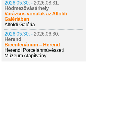
2026.05.30. -
2026.08.31.
Hódmezővásárhely
Varázsos vonalak az Alföldi
Galériában
Alföldi Galéria
2026.05.30. -
2026.06.30.
Herend
Bicentenárium – Herend
Herendi Porcelánművészeti
Múzeum Alapítvány