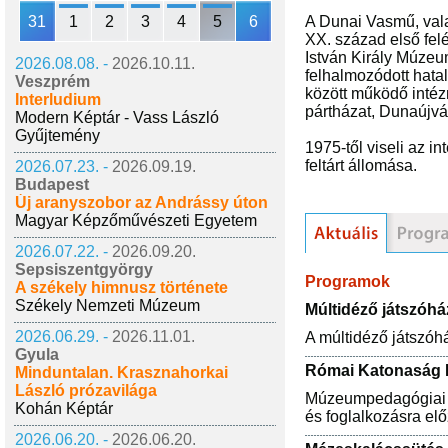
31
1
2
3
4
5
6
A Dunai Vasmű, valam
XX. század első fel
István Király Múzeu
2026.08.08. -
2026.10.11.
felhalmozódott hata
Veszprém
között működő intézm
Interludium
pártházat, Dunaújvá
Modern Képtár - Vass László
Gyűjtemény
1975-től viseli az i
feltárt állomása.
2026.07.23. -
2026.09.19.
Budapest
Új aranyszobor az Andrássy úton
Magyar Képzőművészeti Egyetem
2026.07.22. -
2026.09.20.
Sepsiszentgyörgy
Programok
A székely himnusz története
Székely Nemzeti Múzeum
Múltidéző játszóhá
2026.06.29. -
2026.11.01.
A múltidéző játszóh
Gyula
Római Katonaság I
Minduntalan. Krasznahorkai
László prózavilága
Múzeumpedagógiai pr
Kohán Képtár
és foglalkozásra el
2026.06.20. -
2026.06.20.