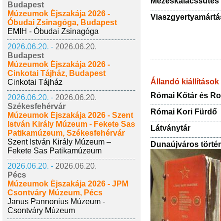
Mézeskalácssütés
Budapest
Múzeumok Éjszakája 2026 -
Viaszgyertyamártá
Óbudai Zsinagóga, Budapest
EMIH - Óbudai Zsinagóga
2026.06.20. -
2026.06.20.
Budapest
Múzeumok Éjszakája 2026 -
Cinkotai Tájház, Budapest
Állandó kiállítások
Cinkotai Tájház
Római Kőtár és R
2026.06.20. -
2026.06.20.
Székesfehérvár
Római Kori Fürdő
Múzeumok Éjszakája 2026 - Szent
István Király Múzeum - Fekete Sas
Látványtár
Patikamúzeum, Székesfehérvár
Szent István Király Múzeum –
Dunaújváros történ
Fekete Sas Patikamúzeum
2026.06.20. -
2026.06.20.
Pécs
Múzeumok Éjszakája 2026 - JPM
Csontváry Múzeum, Pécs
Janus Pannonius Múzeum -
Csontváry Múzeum