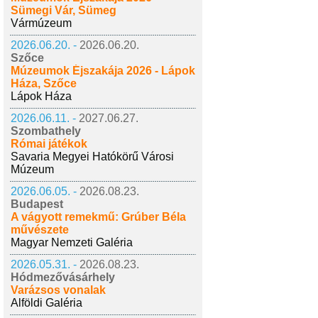
Sümegi Vár, Sümeg
Vármúzeum
2026.06.20. -
2026.06.20.
Szőce
Múzeumok Éjszakája 2026 - Lápok
Háza, Szőce
Lápok Háza
2026.06.11. -
2027.06.27.
Szombathely
Római játékok
Savaria Megyei Hatókörű Városi
Múzeum
2026.06.05. -
2026.08.23.
Budapest
A vágyott remekmű: Grúber Béla
művészete
Magyar Nemzeti Galéria
2026.05.31. -
2026.08.23.
Hódmezővásárhely
Varázsos vonalak
Alföldi Galéria