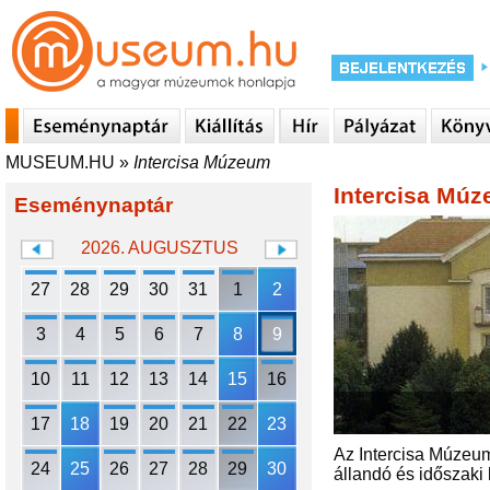
MUSEUM.HU
»
Intercisa Múzeum
Intercisa Mú
Eseménynaptár
2026. AUGUSZTUS
27
28
29
30
31
1
2
3
4
5
6
7
8
9
10
11
12
13
14
15
16
17
18
19
20
21
22
23
Az Intercisa Múzeum 
24
25
26
27
28
29
30
állandó és időszaki k