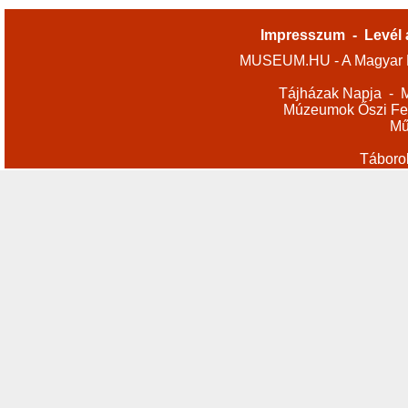
Impresszum
-
Levél 
MUSEUM.HU - A Magyar M
Tájházak Napja
-
M
Múzeumok Őszi Fes
Mű
Táboro