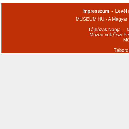
Impresszum
-
Levél 
MUSEUM.HU - A Magyar M
Tájházak Napja
-
M
Múzeumok Őszi Fes
Mű
Táboro