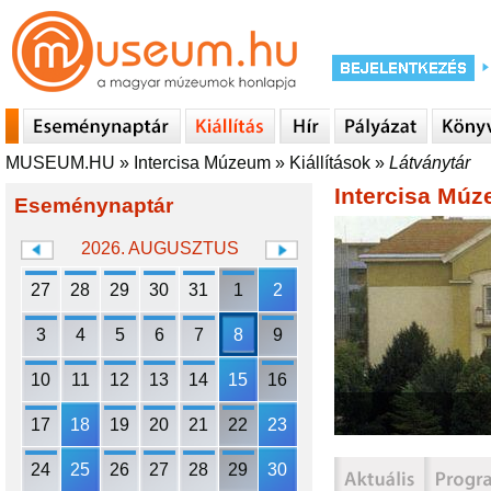
MUSEUM.HU
»
Intercisa Múzeum
»
Kiállítások
»
Látványtár
Intercisa Mú
Eseménynaptár
2026. AUGUSZTUS
27
28
29
30
31
1
2
3
4
5
6
7
8
9
10
11
12
13
14
15
16
17
18
19
20
21
22
23
24
25
26
27
28
29
30