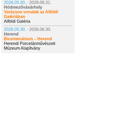
2026.05.30. -
2026.08.31.
Hódmezővásárhely
Varázsos vonalak az Alföldi
Galériában
Alföldi Galéria
2026.05.30. -
2026.06.30.
Herend
Bicentenárium – Herend
Herendi Porcelánművészeti
Múzeum Alapítvány