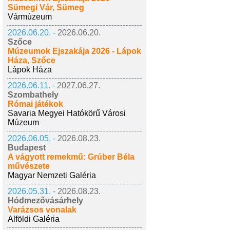
Sümegi Vár, Sümeg
Vármúzeum
2026.06.20. -
2026.06.20.
Szőce
Múzeumok Éjszakája 2026 - Lápok
Háza, Szőce
Lápok Háza
2026.06.11. -
2027.06.27.
Szombathely
Római játékok
Savaria Megyei Hatókörű Városi
Múzeum
2026.06.05. -
2026.08.23.
Budapest
A vágyott remekmű: Grúber Béla
művészete
Magyar Nemzeti Galéria
2026.05.31. -
2026.08.23.
Hódmezővásárhely
Varázsos vonalak
Alföldi Galéria