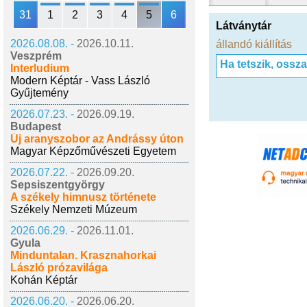
31
1
2
3
4
5
6
Látványtár
2026.08.08. -
2026.10.11.
állandó kiállítás
Veszprém
Ha tetszik, ossz
Interludium
Modern Képtár - Vass László
Gyűjtemény
2026.07.23. -
2026.09.19.
Budapest
Új aranyszobor az Andrássy úton
Magyar Képzőművészeti Egyetem
2026.07.22. -
2026.09.20.
Sepsiszentgyörgy
A székely himnusz története
Székely Nemzeti Múzeum
2026.06.29. -
2026.11.01.
Gyula
Minduntalan. Krasznahorkai
László prózavilága
Kohán Képtár
2026.06.20. -
2026.06.20.