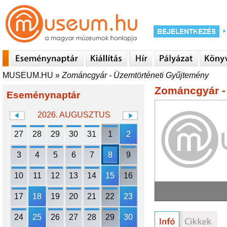
MUSEUM.HU
»
Zománcgyár - Üzemtörténeti Gyűjtemény
Zománcgyár -
Eseménynaptár
2026. AUGUSZTUS
27
28
29
30
31
1
2
3
4
5
6
7
8
9
10
11
12
13
14
15
16
17
18
19
20
21
22
23
24
25
26
27
28
29
30