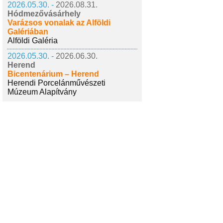
2026.05.30. -
2026.08.31.
Hódmezővásárhely
Varázsos vonalak az Alföldi
Galériában
Alföldi Galéria
2026.05.30. -
2026.06.30.
Herend
Bicentenárium – Herend
Herendi Porcelánművészeti
Múzeum Alapítvány