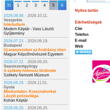
31
1
2
3
4
5
6
Nyitva tartás
2026.08.08. -
2026.10.11.
Veszprém
Elérhetőségek
Interludium
Cím
Modern Képtár - Vass László
Gyűjtemény
Telefon
E-mail
2026.07.23. -
2026.09.19.
Budapest
Web
Új aranyszobor az Andrássy úton
Magyar Képzőművészeti Egyetem
2026.07.22. -
2026.09.20.
Sepsiszentgyörgy
A székely himnusz története
Székely Nemzeti Múzeum
2026.06.29. -
2026.11.01.
Gyula
Minduntalan. Krasznahorkai
László prózavilága
Kohán Képtár
2026.06.20. -
2026.06.20.