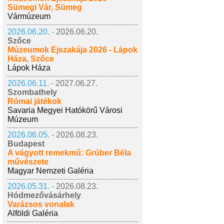
Sümegi Vár, Sümeg
Vármúzeum
2026.06.20. -
2026.06.20.
Szőce
Múzeumok Éjszakája 2026 - Lápok
Háza, Szőce
Lápok Háza
2026.06.11. -
2027.06.27.
Szombathely
Római játékok
Savaria Megyei Hatókörű Városi
Múzeum
2026.06.05. -
2026.08.23.
Budapest
A vágyott remekmű: Grúber Béla
művészete
Magyar Nemzeti Galéria
2026.05.31. -
2026.08.23.
Hódmezővásárhely
Varázsos vonalak
Alföldi Galéria