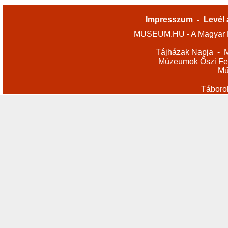
Impresszum
-
Levél 
MUSEUM.HU - A Magyar M
Tájházak Napja
-
M
Múzeumok Őszi Fes
Mű
Táboro