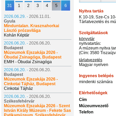
31
1
2
3
4
5
6
Nyitva tartás
2026.06.29. -
2026.11.01.
K 10-19, Sze-Cs 10-
Gyula
Tárlatvezetés és mú
Minduntalan. Krasznahorkai
László prózavilága
Szolgáltatások
Kohán Képtár
könyvtár
2026.06.20. -
2026.06.20.
nyitvatartás:
Budapest
A múzeum nyitva tart
Múzeumok Éjszakája 2026 -
(Cím: 3580 Tiszaújv
Óbudai Zsinagóga, Budapest
tárlatvezetés
EMIH - Óbudai Zsinagóga
Magyar nyelven
2026.06.20. -
2026.06.20.
Budapest
Ingyenes belépés
Múzeumok Éjszakája 2026 -
mindenki számára
Cinkotai Tájház, Budapest
Cinkotai Tájház
Elérhetőségek
2026.06.20. -
2026.06.20.
Cím
Székesfehérvár
Múzeumok Éjszakája 2026 - Szent
Múzeumvezető
István Király Múzeum - Fekete Sas
Telefon
Patikamúzeum, Székesfehérvár