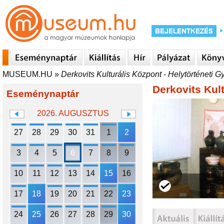
MUSEUM.HU
»
Derkovits Kulturális Központ - Helytörténeti 
Derkovits Kul
Eseménynaptár
2026. AUGUSZTUS
27
28
29
30
31
1
2
3
4
5
6
7
8
9
10
11
12
13
14
15
16
17
18
19
20
21
22
23
24
25
26
27
28
29
30