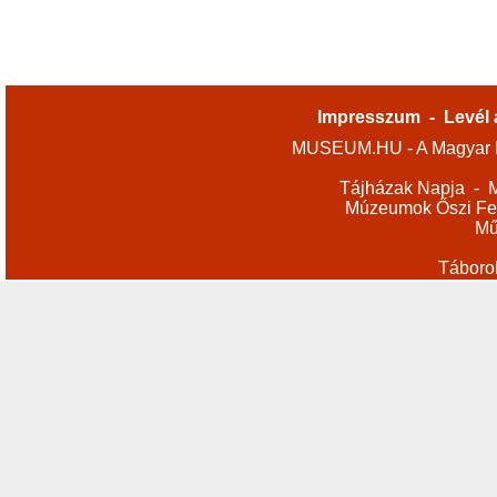
Impresszum
-
Levél 
MUSEUM.HU - A Magyar M
Tájházak Napja
-
M
Múzeumok Őszi Fes
Mű
Táboro