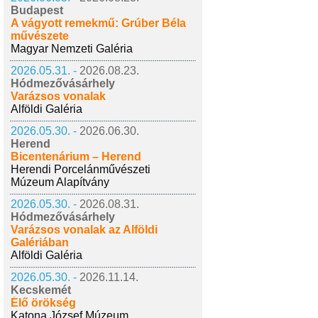
Budapest
A vágyott remekmű: Grúber Béla
művészete
Magyar Nemzeti Galéria
2026.05.31. -
2026.08.23.
Hódmezővásárhely
Varázsos vonalak
Alföldi Galéria
2026.05.30. -
2026.06.30.
Herend
Bicentenárium – Herend
Herendi Porcelánművészeti
Múzeum Alapítvány
2026.05.30. -
2026.08.31.
Hódmezővásárhely
Varázsos vonalak az Alföldi
Galériában
Alföldi Galéria
2026.05.30. -
2026.11.14.
Kecskemét
Élő örökség
Katona József Múzeum