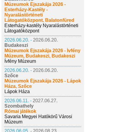
Múzeumok Éjszakája 2026 -
Esterházy-Kastély -
Nyaralástörténeti
Látogatóközpont, Balatonfüred
Esterházy-kastély Nyaralástörténeti
Látogatóközpont
2026.06.20. -
2026.06.20.
Budakeszi
Múzeumok Éjszakája 2026 - Ívfény
Múzeum, Budakeszi, Budakeszi
Ívfény Múzeum
2026.06.20. -
2026.06.20.
Szőce
Múzeumok Éjszakája 2026 - Lápok
Háza, Szőce
Lápok Háza
2026.06.11. -
2027.06.27.
Szombathely
Római játékok
Savaria Megyei Hatókörű Városi
Múzeum
2026.06.05. -
2026.08.23.