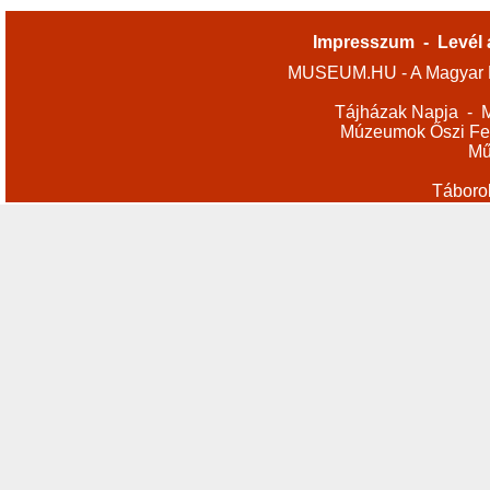
Impresszum
-
Levél 
MUSEUM.HU - A Magyar M
Tájházak Napja
-
M
Múzeumok Őszi Fes
Mű
Táboro