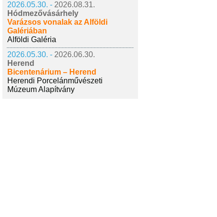
2026.05.30. -
2026.08.31.
Hódmezővásárhely
Varázsos vonalak az Alföldi
Galériában
Alföldi Galéria
2026.05.30. -
2026.06.30.
Herend
Bicentenárium – Herend
Herendi Porcelánművészeti
Múzeum Alapítvány