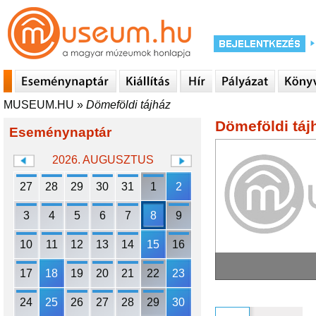
MUSEUM.HU
»
Dömeföldi tájház
Dömeföldi táj
Eseménynaptár
2026. AUGUSZTUS
27
28
29
30
31
1
2
3
4
5
6
7
8
9
10
11
12
13
14
15
16
17
18
19
20
21
22
23
24
25
26
27
28
29
30