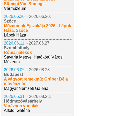
Sümegi Vár, Sümeg
Vármúzeum
2026.06.20. -
2026.06.20.
Szőce
Múzeumok Éjszakája 2026 - Lápok
Háza, Szőce
Lápok Háza
2026.06.11. -
2027.06.27.
Szombathely
Római játékok
Savaria Megyei Hatókörű Városi
Múzeum
2026.06.05. -
2026.08.23.
Budapest
A vágyott remekmű: Grúber Béla
művészete
Magyar Nemzeti Galéria
2026.05.31. -
2026.08.23.
Hódmezővásárhely
Varázsos vonalak
Alföldi Galéria