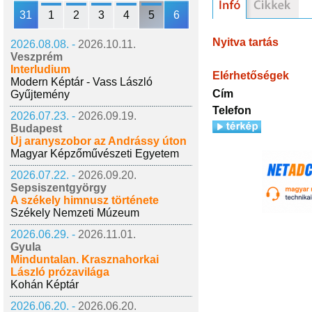
31
1
2
3
4
5
6
Nyitva tartás
2026.08.08. -
2026.10.11.
Veszprém
Interludium
Elérhetőségek
Modern Képtár - Vass László
Cím
Gyűjtemény
Telefon
2026.07.23. -
2026.09.19.
Budapest
Új aranyszobor az Andrássy úton
Magyar Képzőművészeti Egyetem
2026.07.22. -
2026.09.20.
Sepsiszentgyörgy
A székely himnusz története
Székely Nemzeti Múzeum
2026.06.29. -
2026.11.01.
Gyula
Minduntalan. Krasznahorkai
László prózavilága
Kohán Képtár
2026.06.20. -
2026.06.20.