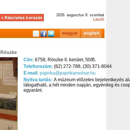
2026. augusztus 8. szombat
László
 Röszke
Cím:
6758, Röszke II. kerület, 50/B.
Telefonszám:
(62) 272-788, (30) 371-8044
E-mail:
paprika@paprikamolnar.hu
Nyitva tartás:
A múzeum előzetes bejelentkezés al
látogatható, a hét minden napján, egyénileg és cso
egyaránt.