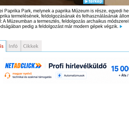
i Paprika Park, melynek a paprika Múzeum is része, egyedi he
prika termelésének, feldolgozásának és felhasználásának állo
él: A Múzeumban a termesztés, feldolgozás archaikus módszereiv
dságában pedig a feldolgozást már modern gépek végzik.