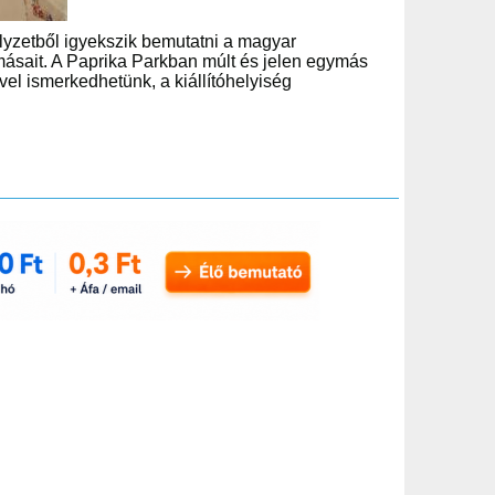
lyzetből igyekszik bemutatni a magyar
másait. A Paprika Parkban múlt és jelen egymás
el ismerkedhetünk, a kiállítóhelyiség