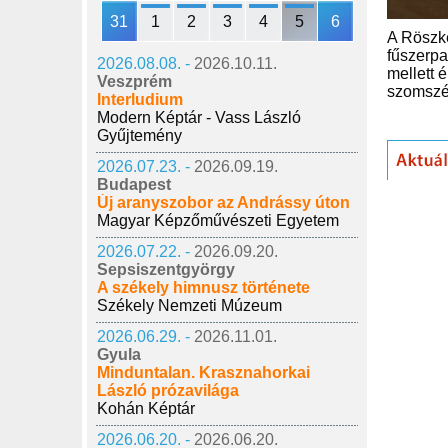
31
1
2
3
4
5
6
A Röszke
fűszerpa
2026.08.08. -
2026.10.11.
mellett 
Veszprém
szomszé
Interludium
Modern Képtár - Vass László
Gyűjtemény
2026.07.23. -
2026.09.19.
Budapest
Új aranyszobor az Andrássy úton
Magyar Képzőművészeti Egyetem
2026.07.22. -
2026.09.20.
Sepsiszentgyörgy
A székely himnusz története
Székely Nemzeti Múzeum
2026.06.29. -
2026.11.01.
Gyula
Minduntalan. Krasznahorkai
László prózavilága
Kohán Képtár
2026.06.20. -
2026.06.20.