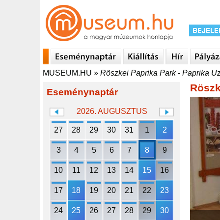
MUSEUM.HU
»
Röszkei Paprika Park - Paprika 
Röszk
Eseménynaptár
2026. AUGUSZTUS
27
28
29
30
31
1
2
3
4
5
6
7
8
9
10
11
12
13
14
15
16
17
18
19
20
21
22
23
24
25
26
27
28
29
30