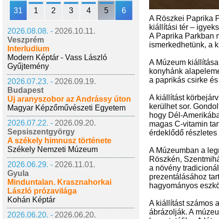
31
1
2
3
4
5
6
A Röszkei Paprika P
kiállítási tér – igy
2026.08.08. -
2026.10.11.
A Paprika Parkban m
Veszprém
ismerkedhetünk, a k
Interludium
Modern Képtár - Vass László
A Múzeum kiállítása
Gyűjtemény
konyhánk alapeleme, 
a paprikás csirke é
2026.07.23. -
2026.09.19.
Budapest
A kiállítást körbej
Új aranyszobor az Andrássy úton
kerülhet sor. Gondo
Magyar Képzőművészeti Egyetem
hogy Dél-Amerikában
2026.07.22. -
2026.09.20.
magas C-vitamin tar
Sepsiszentgyörgy
érdeklődő részletes
A székely himnusz története
Székely Nemzeti Múzeum
A Múzeumban a legn
Röszkén, Szentmihál
2026.06.29. -
2026.11.01.
a növény tradicion
Gyula
prezentálásához tar
Minduntalan. Krasznahorkai
hagyományos eszköz
László prózavilága
Kohán Képtár
A kiállítást számos 
ábrázolják. A múzeu
2026.06.20. -
2026.06.20.