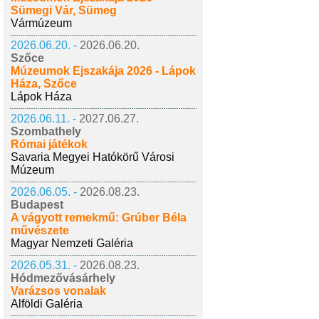
Sümegi Vár, Sümeg
Vármúzeum
2026.06.20. -
2026.06.20.
Szőce
Múzeumok Éjszakája 2026 - Lápok
Háza, Szőce
Lápok Háza
2026.06.11. -
2027.06.27.
Szombathely
Római játékok
Savaria Megyei Hatókörű Városi
Múzeum
2026.06.05. -
2026.08.23.
Budapest
A vágyott remekmű: Grúber Béla
művészete
Magyar Nemzeti Galéria
2026.05.31. -
2026.08.23.
Hódmezővásárhely
Varázsos vonalak
Alföldi Galéria