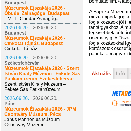
bemutatófilm. A lát
Budapest
Múzeumok Éjszakája 2026 -
A Paprika Múzeumban
Óbudai Zsinagóga, Budapest
múzeumpedagógiai al
EMIH - Óbudai Zsinagóga
foglalkozások jól il
tantárgyakhoz. A mú
2026.06.20. -
2026.06.20.
legkisebbek például
Budapest
őrleményig: A fűsze
Múzeumok Éjszakája 2026 -
foglalkozásokkal ig
Cinkotai Tájház, Budapest
kertészetek összefüg
Cinkotai Tájház
paprika a magyar id
2026.06.20. -
2026.06.20.
Székesfehérvár
Múzeumok Éjszakája 2026 - Szent
István Király Múzeum - Fekete Sas
Patikamúzeum, Székesfehérvár
Szent István Király Múzeum –
Fekete Sas Patikamúzeum
2026.06.20. -
2026.06.20.
Pécs
Múzeumok Éjszakája 2026 - JPM
Csontváry Múzeum, Pécs
Janus Pannonius Múzeum -
Csontváry Múzeum