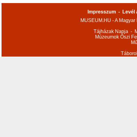
Impresszum
-
Levél 
MUSEUM.HU - A Magyar M
Tájházak Napja
-
M
Múzeumok Őszi Fes
Mű
Táboro