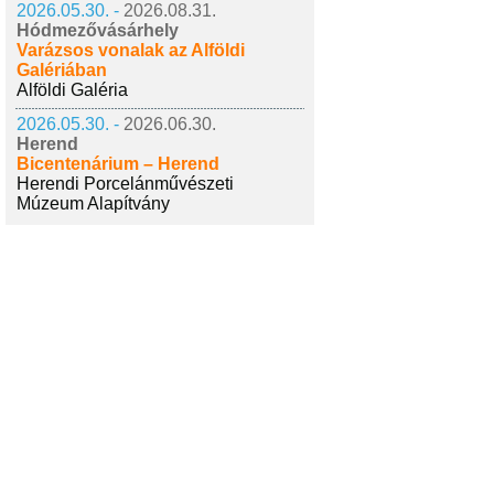
2026.05.30. -
2026.08.31.
Hódmezővásárhely
Varázsos vonalak az Alföldi
Galériában
Alföldi Galéria
2026.05.30. -
2026.06.30.
Herend
Bicentenárium – Herend
Herendi Porcelánművészeti
Múzeum Alapítvány