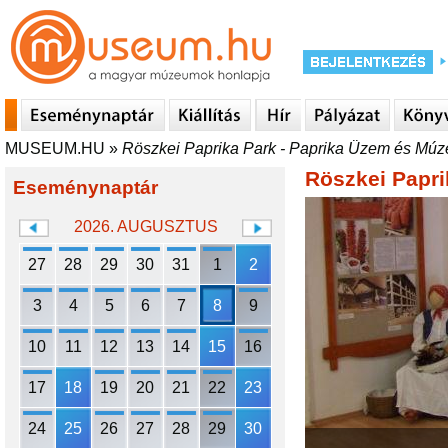
MUSEUM.HU
»
Röszkei Paprika Park - Paprika Üzem és Mú
Röszkei Papr
Eseménynaptár
2026. AUGUSZTUS
27
28
29
30
31
1
2
3
4
5
6
7
8
9
10
11
12
13
14
15
16
17
18
19
20
21
22
23
24
25
26
27
28
29
30