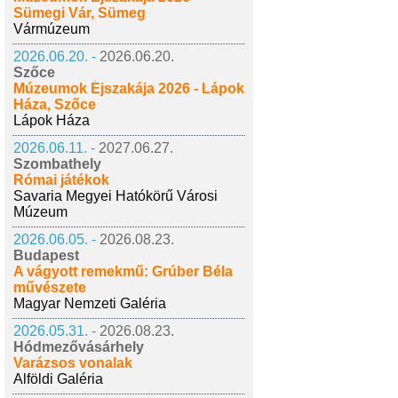
Sümegi Vár, Sümeg
Vármúzeum
2026.06.20. -
2026.06.20.
Szőce
Múzeumok Éjszakája 2026 - Lápok
Háza, Szőce
Lápok Háza
2026.06.11. -
2027.06.27.
Szombathely
Római játékok
Savaria Megyei Hatókörű Városi
Múzeum
2026.06.05. -
2026.08.23.
Budapest
A vágyott remekmű: Grúber Béla
művészete
Magyar Nemzeti Galéria
2026.05.31. -
2026.08.23.
Hódmezővásárhely
Varázsos vonalak
Alföldi Galéria