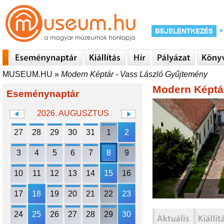
MUSEUM.HU
»
Modern Képtár - Vass László Gyűjtemény
Modern Képtá
Eseménynaptár
2026. AUGUSZTUS
27
28
29
30
31
1
2
3
4
5
6
7
8
9
10
11
12
13
14
15
16
17
18
19
20
21
22
23
24
25
26
27
28
29
30