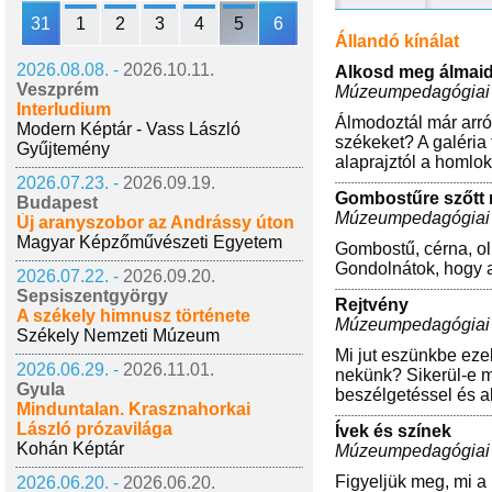
31
1
2
3
4
5
6
Állandó kínálat
2026.08.08. -
2026.10.11.
Alkosd meg álmaid 
Veszprém
Múzeumpedagógiai
Interludium
Álmodoztál már arró
Modern Képtár - Vass László
székeket? A galéria f
Gyűjtemény
alaprajztól a homlok
2026.07.23. -
2026.09.19.
Gombostűre szőtt
Budapest
Múzeumpedagógiai
Új aranyszobor az Andrássy úton
Magyar Képzőművészeti Egyetem
Gombostű, cérna, ol
Gondolnátok, hogy 
2026.07.22. -
2026.09.20.
Sepsiszentgyörgy
Rejtvény
A székely himnusz története
Múzeumpedagógiai
Székely Nemzeti Múzeum
Mi jut eszünkbe ezek
2026.06.29. -
2026.11.01.
nekünk? Sikerül-e m
Gyula
beszélgetéssel és a
Minduntalan. Krasznahorkai
László prózavilága
Ívek és színek
Kohán Képtár
Múzeumpedagógiai
Figyeljük meg, mi a
2026.06.20. -
2026.06.20.