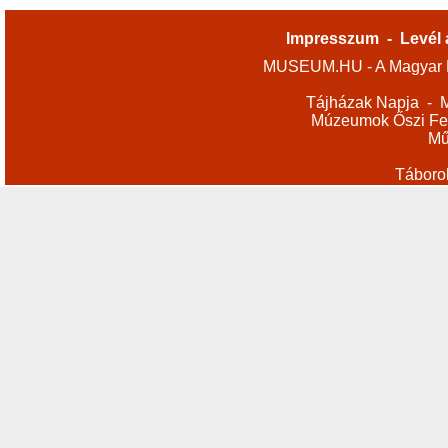
Impresszum
-
Levél 
MUSEUM.HU - A Magyar M
Tájházak Napja
-
M
Múzeumok Őszi Fes
Mű
Táboro