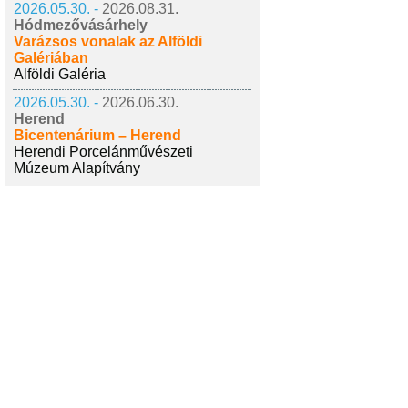
2026.05.30. -
2026.08.31.
Hódmezővásárhely
Varázsos vonalak az Alföldi
Galériában
Alföldi Galéria
2026.05.30. -
2026.06.30.
Herend
Bicentenárium – Herend
Herendi Porcelánművészeti
Múzeum Alapítvány