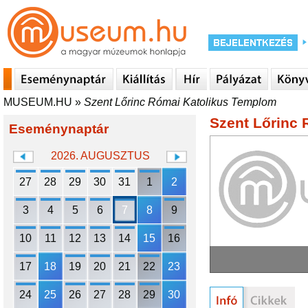
MUSEUM.HU
»
Szent Lőrinc Római Katolikus Templom
Szent Lőrinc
Eseménynaptár
2026. AUGUSZTUS
27
28
29
30
31
1
2
3
4
5
6
7
8
9
10
11
12
13
14
15
16
17
18
19
20
21
22
23
24
25
26
27
28
29
30