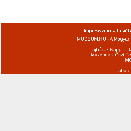
Impresszum
-
Levél 
MUSEUM.HU - A Magyar M
Tájházak Napja
-
M
Múzeumok Őszi Fes
Mű
Táboro