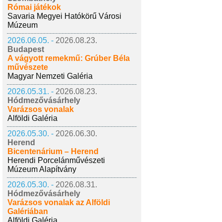
Római játékok
Savaria Megyei Hatókörű Városi
Múzeum
2026.06.05. -
2026.08.23.
Budapest
A vágyott remekmű: Grúber Béla
művészete
Magyar Nemzeti Galéria
2026.05.31. -
2026.08.23.
Hódmezővásárhely
Varázsos vonalak
Alföldi Galéria
2026.05.30. -
2026.06.30.
Herend
Bicentenárium – Herend
Herendi Porcelánművészeti
Múzeum Alapítvány
2026.05.30. -
2026.08.31.
Hódmezővásárhely
Varázsos vonalak az Alföldi
Galériában
Alföldi Galéria