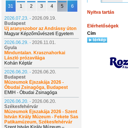
31
1
2
3
4
5
6
Nyitva tartás
2026.07.23. -
2026.09.19.
Budapest
Elérhetőségek
Új aranyszobor az Andrássy úton
Cím
Magyar Képzőművészeti Egyetem
2026.06.29. -
2026.11.01.
Gyula
Minduntalan. Krasznahorkai
László prózavilága
Kohán Képtár
2026.06.20. -
2026.06.20.
Budapest
Múzeumok Éjszakája 2026 -
Óbudai Zsinagóga, Budapest
EMIH - Óbudai Zsinagóga
2026.06.20. -
2026.06.20.
Székesfehérvár
Múzeumok Éjszakája 2026 - Szent
István Király Múzeum - Fekete Sas
Patikamúzeum, Székesfehérvár
Szent István Király Múzeum –