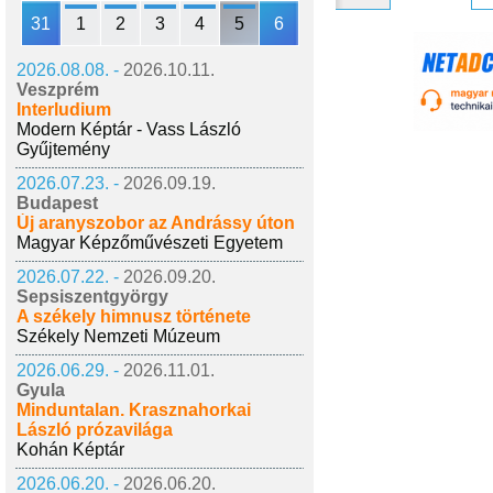
31
1
2
3
4
5
6
2026.08.08. -
2026.10.11.
Veszprém
Interludium
Modern Képtár - Vass László
Gyűjtemény
2026.07.23. -
2026.09.19.
Budapest
Új aranyszobor az Andrássy úton
Magyar Képzőművészeti Egyetem
2026.07.22. -
2026.09.20.
Sepsiszentgyörgy
A székely himnusz története
Székely Nemzeti Múzeum
2026.06.29. -
2026.11.01.
Gyula
Minduntalan. Krasznahorkai
László prózavilága
Kohán Képtár
2026.06.20. -
2026.06.20.