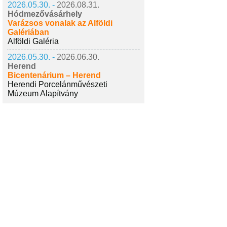
2026.05.30. -
2026.08.31.
Hódmezővásárhely
Varázsos vonalak az Alföldi
Galériában
Alföldi Galéria
2026.05.30. -
2026.06.30.
Herend
Bicentenárium – Herend
Herendi Porcelánművészeti
Múzeum Alapítvány