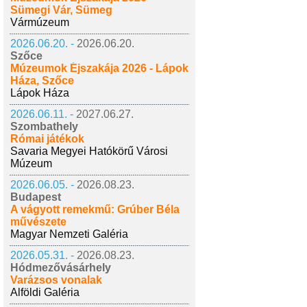
Sümegi Vár, Sümeg
Vármúzeum
2026.06.20. -
2026.06.20.
Szőce
Múzeumok Éjszakája 2026 - Lápok
Háza, Szőce
Lápok Háza
2026.06.11. -
2027.06.27.
Szombathely
Római játékok
Savaria Megyei Hatókörű Városi
Múzeum
2026.06.05. -
2026.08.23.
Budapest
A vágyott remekmű: Grúber Béla
művészete
Magyar Nemzeti Galéria
2026.05.31. -
2026.08.23.
Hódmezővásárhely
Varázsos vonalak
Alföldi Galéria