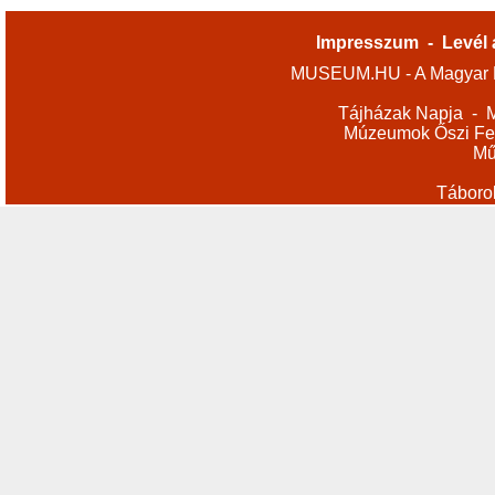
Impresszum
-
Levél 
MUSEUM.HU - A Magyar M
Tájházak Napja
-
M
Múzeumok Őszi Fes
Mű
Táboro