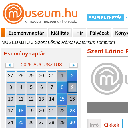
MUSEUM.HU
»
Szent Lőrinc Római Katolikus Templom
Szent Lőrinc
Eseménynaptár
2026. AUGUSZTUS
27
28
29
30
31
1
2
3
4
5
6
7
8
9
10
11
12
13
14
15
16
17
18
19
20
21
22
23
24
25
26
27
28
29
30