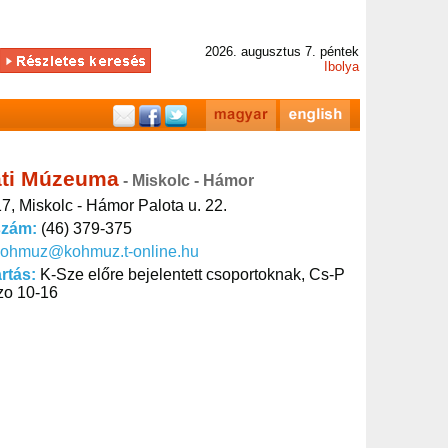
2026. augusztus 7. péntek
Ibolya
ati Múzeuma
- Miskolc - Hámor
7, Miskolc - Hámor Palota u. 22.
szám:
(46) 379-375
kohmuz@kohmuz.t-online.hu
artás:
K-Sze előre bejelentett csoportoknak, Cs-P
zo 10-16