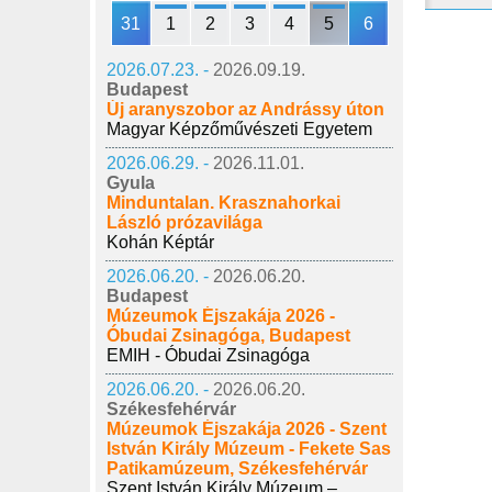
31
1
2
3
4
5
6
2026.07.23. -
2026.09.19.
Budapest
Új aranyszobor az Andrássy úton
Magyar Képzőművészeti Egyetem
2026.06.29. -
2026.11.01.
Gyula
Minduntalan. Krasznahorkai
László prózavilága
Kohán Képtár
2026.06.20. -
2026.06.20.
Budapest
Múzeumok Éjszakája 2026 -
Óbudai Zsinagóga, Budapest
EMIH - Óbudai Zsinagóga
2026.06.20. -
2026.06.20.
Székesfehérvár
Múzeumok Éjszakája 2026 - Szent
István Király Múzeum - Fekete Sas
Patikamúzeum, Székesfehérvár
Szent István Király Múzeum –