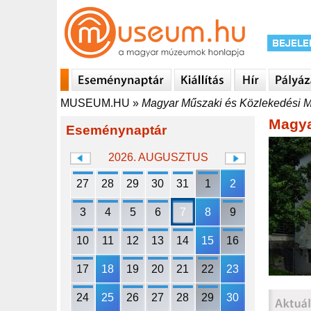
MUSEUM.HU
»
Magyar Műszaki és Közlekedési
Magya
Eseménynaptár
2026. AUGUSZTUS
27
28
29
30
31
1
2
3
4
5
6
7
8
9
10
11
12
13
14
15
16
17
18
19
20
21
22
23
24
25
26
27
28
29
30