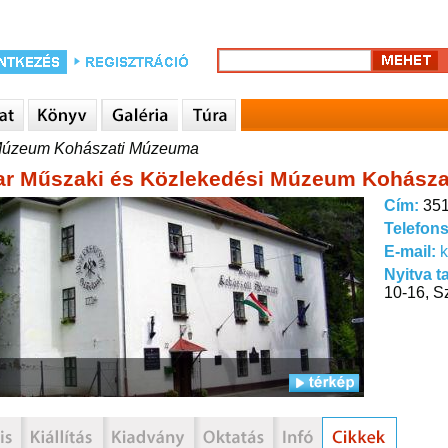
 Múzeum Kohászati Múzeuma
r Műszaki és Közlekedési Múzeum Kohász
Cím:
351
Telefon
E-mail:
Nyitva t
10-16, S