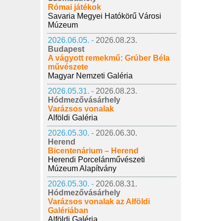
Római játékok
Savaria Megyei Hatókörű Városi
Múzeum
2026.06.05. -
2026.08.23.
Budapest
A vágyott remekmű: Grúber Béla
művészete
Magyar Nemzeti Galéria
2026.05.31. -
2026.08.23.
Hódmezővásárhely
Varázsos vonalak
Alföldi Galéria
2026.05.30. -
2026.06.30.
Herend
Bicentenárium – Herend
Herendi Porcelánművészeti
Múzeum Alapítvány
2026.05.30. -
2026.08.31.
Hódmezővásárhely
Varázsos vonalak az Alföldi
Galériában
Alföldi Galéria