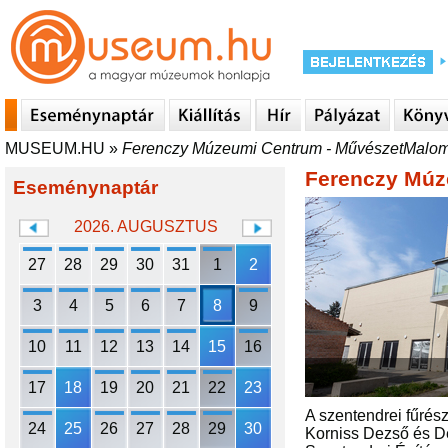
MUSEUM.HU
»
Ferenczy Múzeumi Centrum - MűvészetMalo
Ferenczy Múz
Eseménynaptár
2026. AUGUSZTUS
27
28
29
30
31
1
2
3
4
5
6
7
8
9
10
11
12
13
14
15
16
17
18
19
20
21
22
23
A szentendrei fűrés
24
25
26
27
28
29
30
Korniss Dezső és D