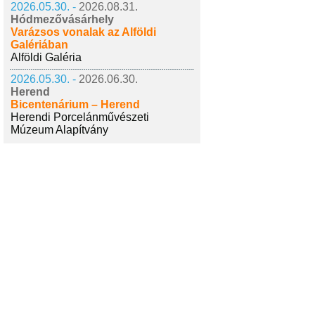
2026.05.30. -
2026.08.31.
Hódmezővásárhely
Varázsos vonalak az Alföldi
Galériában
Alföldi Galéria
2026.05.30. -
2026.06.30.
Herend
Bicentenárium – Herend
Herendi Porcelánművészeti
Múzeum Alapítvány