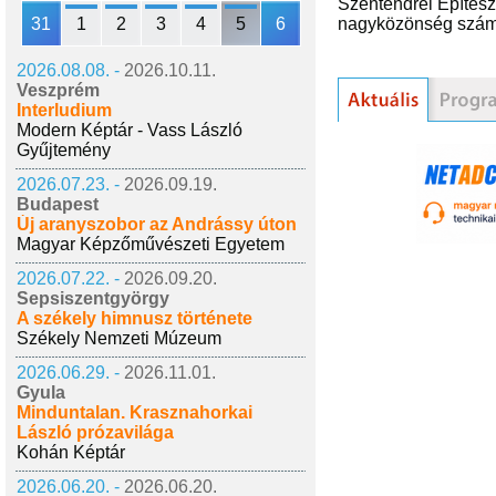
Szentendrei Építész 
31
1
2
3
4
5
6
nagyközönség szá
2026.08.08. -
2026.10.11.
Veszprém
Interludium
Modern Képtár - Vass László
Gyűjtemény
2026.07.23. -
2026.09.19.
Budapest
Új aranyszobor az Andrássy úton
Magyar Képzőművészeti Egyetem
2026.07.22. -
2026.09.20.
Sepsiszentgyörgy
A székely himnusz története
Székely Nemzeti Múzeum
2026.06.29. -
2026.11.01.
Gyula
Minduntalan. Krasznahorkai
László prózavilága
Kohán Képtár
2026.06.20. -
2026.06.20.