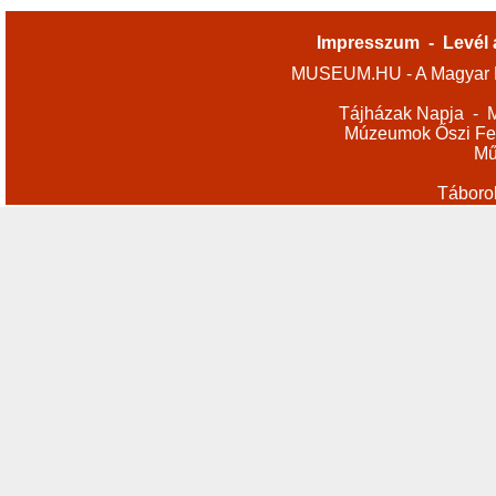
Impresszum
-
Levél 
MUSEUM.HU - A Magyar M
Tájházak Napja
-
M
Múzeumok Őszi Fes
Mű
Táboro