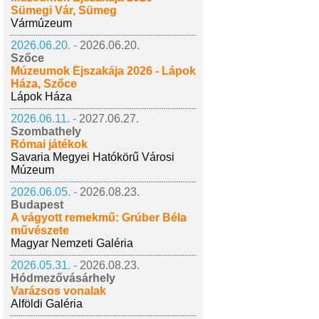
Sümegi Vár, Sümeg
Vármúzeum
2026.06.20. -
2026.06.20.
Szőce
Múzeumok Éjszakája 2026 - Lápok
Háza, Szőce
Lápok Háza
2026.06.11. -
2027.06.27.
Szombathely
Római játékok
Savaria Megyei Hatókörű Városi
Múzeum
2026.06.05. -
2026.08.23.
Budapest
A vágyott remekmű: Grúber Béla
művészete
Magyar Nemzeti Galéria
2026.05.31. -
2026.08.23.
Hódmezővásárhely
Varázsos vonalak
Alföldi Galéria