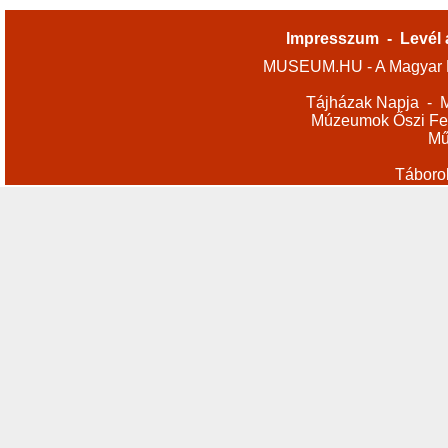
Impresszum
-
Levél 
MUSEUM.HU - A Magyar M
Tájházak Napja
-
M
Múzeumok Őszi Fes
Mű
Táboro