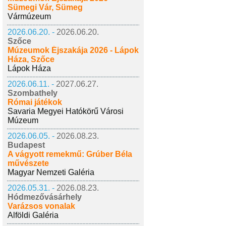
Sümegi Vár, Sümeg
Vármúzeum
2026.06.20. -
2026.06.20.
Szőce
Múzeumok Éjszakája 2026 - Lápok
Háza, Szőce
Lápok Háza
2026.06.11. -
2027.06.27.
Szombathely
Római játékok
Savaria Megyei Hatókörű Városi
Múzeum
2026.06.05. -
2026.08.23.
Budapest
A vágyott remekmű: Grúber Béla
művészete
Magyar Nemzeti Galéria
2026.05.31. -
2026.08.23.
Hódmezővásárhely
Varázsos vonalak
Alföldi Galéria