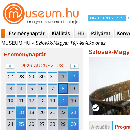
MUSEUM.HU
»
Szlovák-Magyar Táj- és Alkotóház
Szlovák-Magya
Eseménynaptár
2026. AUGUSZTUS
27
28
29
30
31
1
2
3
4
5
6
7
8
9
10
11
12
13
14
15
16
17
18
19
20
21
22
23
24
25
26
27
28
29
30