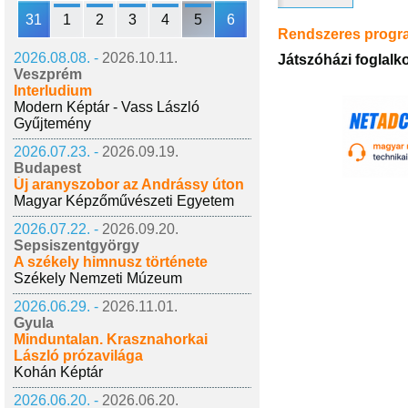
31
1
2
3
4
5
6
Rendszeres prog
2026.08.08. -
2026.10.11.
Játszóházi foglal
Veszprém
Interludium
Modern Képtár - Vass László
Gyűjtemény
2026.07.23. -
2026.09.19.
Budapest
Új aranyszobor az Andrássy úton
Magyar Képzőművészeti Egyetem
2026.07.22. -
2026.09.20.
Sepsiszentgyörgy
A székely himnusz története
Székely Nemzeti Múzeum
2026.06.29. -
2026.11.01.
Gyula
Minduntalan. Krasznahorkai
László prózavilága
Kohán Képtár
2026.06.20. -
2026.06.20.