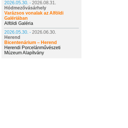
2026.05.30. -
2026.08.31.
Hódmezővásárhely
Varázsos vonalak az Alföldi
Galériában
Alföldi Galéria
2026.05.30. -
2026.06.30.
Herend
Bicentenárium – Herend
Herendi Porcelánművészeti
Múzeum Alapítvány