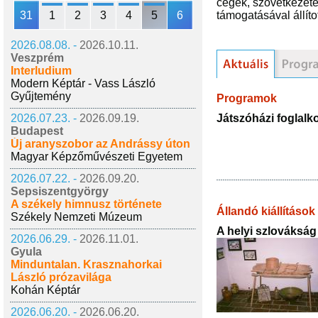
cégek, szövetkezete
31
1
2
3
4
5
6
támogatásával állíto
2026.08.08. -
2026.10.11.
Veszprém
Interludium
Modern Képtár - Vass László
Gyűjtemény
Programok
Játszóházi foglal
2026.07.23. -
2026.09.19.
Budapest
Új aranyszobor az Andrássy úton
Magyar Képzőművészeti Egyetem
2026.07.22. -
2026.09.20.
Sepsiszentgyörgy
A székely himnusz története
Állandó kiállítások
Székely Nemzeti Múzeum
A helyi szlovákság
2026.06.29. -
2026.11.01.
Gyula
Minduntalan. Krasznahorkai
László prózavilága
Kohán Képtár
2026.06.20. -
2026.06.20.