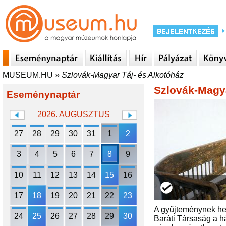
MUSEUM.HU
»
Szlovák-Magyar Táj- és Alkotóház
Szlovák-Magya
Eseménynaptár
2026. AUGUSZTUS
27
28
29
30
31
1
2
3
4
5
6
7
8
9
10
11
12
13
14
15
16
17
18
19
20
21
22
23
A gyűjteménynek hel
24
25
26
27
28
29
30
Baráti Társaság a há