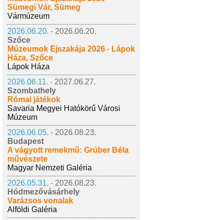
Sümegi Vár, Sümeg
Vármúzeum
2026.06.20. -
2026.06.20.
Szőce
Múzeumok Éjszakája 2026 - Lápok
Háza, Szőce
Lápok Háza
2026.06.11. -
2027.06.27.
Szombathely
Római játékok
Savaria Megyei Hatókörű Városi
Múzeum
2026.06.05. -
2026.08.23.
Budapest
A vágyott remekmű: Grúber Béla
művészete
Magyar Nemzeti Galéria
2026.05.31. -
2026.08.23.
Hódmezővásárhely
Varázsos vonalak
Alföldi Galéria