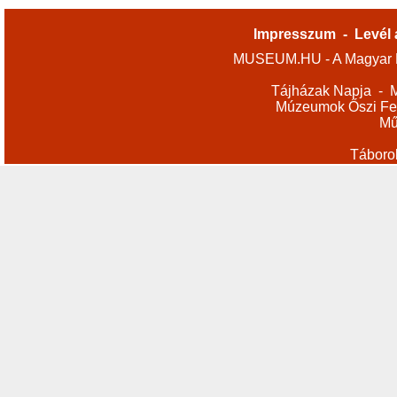
Impresszum
-
Levél 
MUSEUM.HU - A Magyar M
Tájházak Napja
-
M
Múzeumok Őszi Fes
Mű
Táboro