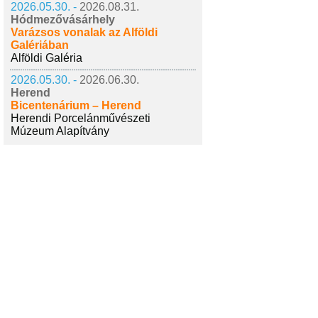
2026.05.30. -
2026.08.31.
Hódmezővásárhely
Varázsos vonalak az Alföldi
Galériában
Alföldi Galéria
2026.05.30. -
2026.06.30.
Herend
Bicentenárium – Herend
Herendi Porcelánművészeti
Múzeum Alapítvány