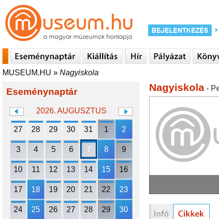
MUSEUM.HU
»
Nagyiskola
Nagyiskola
- P
Eseménynaptár
2026. AUGUSZTUS
27
28
29
30
31
1
2
3
4
5
6
7
8
9
10
11
12
13
14
15
16
17
18
19
20
21
22
23
24
25
26
27
28
29
30