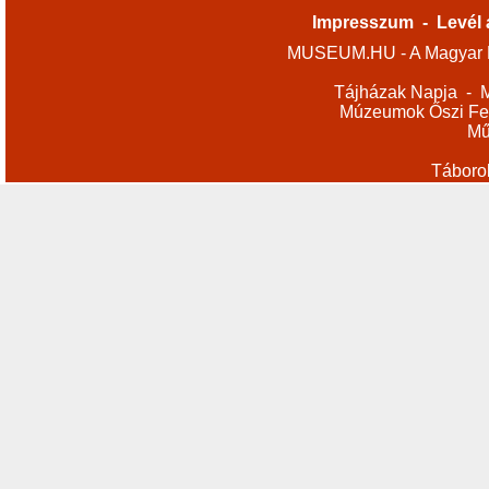
Impresszum
-
Levél 
MUSEUM.HU - A Magyar M
Tájházak Napja
-
M
Múzeumok Őszi Fes
Mű
Táboro