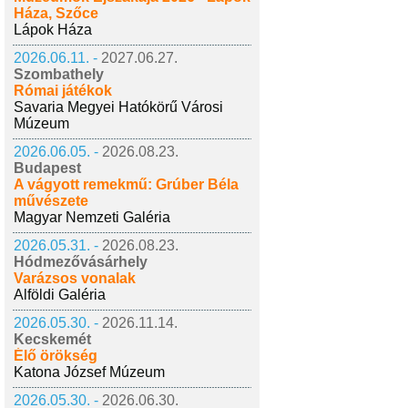
Háza, Szőce
Lápok Háza
2026.06.11. -
2027.06.27.
Szombathely
Római játékok
Savaria Megyei Hatókörű Városi
Múzeum
2026.06.05. -
2026.08.23.
Budapest
A vágyott remekmű: Grúber Béla
művészete
Magyar Nemzeti Galéria
2026.05.31. -
2026.08.23.
Hódmezővásárhely
Varázsos vonalak
Alföldi Galéria
2026.05.30. -
2026.11.14.
Kecskemét
Élő örökség
Katona József Múzeum
2026.05.30. -
2026.06.30.