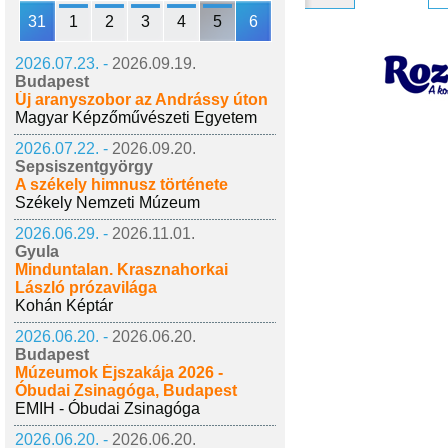
31
1
2
3
4
5
6
2026.07.23. -
2026.09.19.
Budapest
Új aranyszobor az Andrássy úton
Magyar Képzőművészeti Egyetem
2026.07.22. -
2026.09.20.
Sepsiszentgyörgy
A székely himnusz története
Székely Nemzeti Múzeum
2026.06.29. -
2026.11.01.
Gyula
Minduntalan. Krasznahorkai
László prózavilága
Kohán Képtár
2026.06.20. -
2026.06.20.
Budapest
Múzeumok Éjszakája 2026 -
Óbudai Zsinagóga, Budapest
EMIH - Óbudai Zsinagóga
2026.06.20. -
2026.06.20.