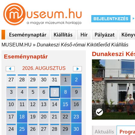
MUSEUM.HU
»
Dunakeszi Késő-római Kikötőerőd Kiállítás
Dunakeszi Kés
Eseménynaptár
2026. AUGUSZTUS
27
28
29
30
31
1
2
3
4
5
6
7
8
9
10
11
12
13
14
15
16
17
18
19
20
21
22
23
24
25
26
27
28
29
30