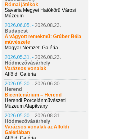
Római játékok
Savaria Megyei Hatókörű Városi
Múzeum
2026.06.05. -
2026.08.23.
Budapest
A vágyott remekmű: Grúber Béla
művészete
Magyar Nemzeti Galéria
2026.05.31. -
2026.08.23.
Hódmezővásárhely
Varázsos vonalak
Alföldi Galéria
2026.05.30. -
2026.06.30.
Herend
Bicentenárium – Herend
Herendi Porcelánművészeti
Múzeum Alapítvány
2026.05.30. -
2026.08.31.
Hódmezővásárhely
Varázsos vonalak az Alföldi
Galériában
Alföldi Galéria