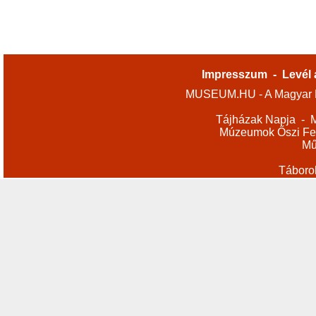
Impresszum
-
Levél 
MUSEUM.HU - A Magyar M
Tájházak Napja
-
M
Múzeumok Őszi Fes
Mű
Táboro