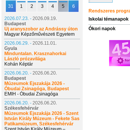
31
1
2
3
4
5
6
Rendszeres prog
2026.07.23. -
2026.09.19.
Iskolai témanapok
Budapest
Ókori napok
Új aranyszobor az Andrássy úton
Magyar Képzőművészeti Egyetem
2026.06.29. -
2026.11.01.
Gyula
Minduntalan. Krasznahorkai
László prózavilága
Kohán Képtár
2026.06.20. -
2026.06.20.
Budapest
Múzeumok Éjszakája 2026 -
Óbudai Zsinagóga, Budapest
EMIH - Óbudai Zsinagóga
2026.06.20. -
2026.06.20.
Székesfehérvár
Múzeumok Éjszakája 2026 - Szent
István Király Múzeum - Fekete Sas
Patikamúzeum, Székesfehérvár
Szent István Király Múzeum –