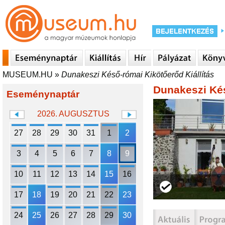
MUSEUM.HU
»
Dunakeszi Késő-római Kikötőerőd Kiállítás
Dunakeszi Kés
Eseménynaptár
2026. AUGUSZTUS
27
28
29
30
31
1
2
3
4
5
6
7
8
9
10
11
12
13
14
15
16
17
18
19
20
21
22
23
24
25
26
27
28
29
30