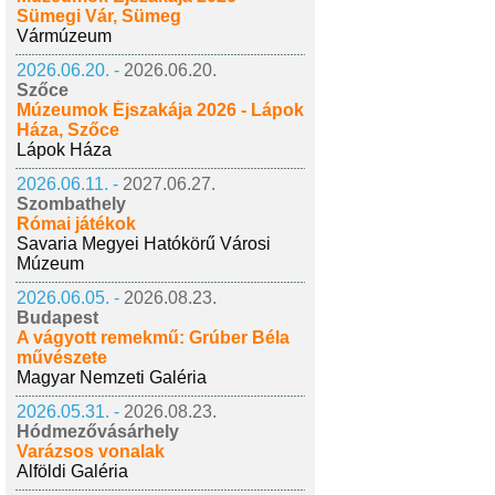
Sümegi Vár, Sümeg
Vármúzeum
2026.06.20. -
2026.06.20.
Szőce
Múzeumok Éjszakája 2026 - Lápok
Háza, Szőce
Lápok Háza
2026.06.11. -
2027.06.27.
Szombathely
Római játékok
Savaria Megyei Hatókörű Városi
Múzeum
2026.06.05. -
2026.08.23.
Budapest
A vágyott remekmű: Grúber Béla
művészete
Magyar Nemzeti Galéria
2026.05.31. -
2026.08.23.
Hódmezővásárhely
Varázsos vonalak
Alföldi Galéria