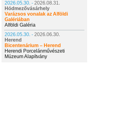
2026.05.30. -
2026.08.31.
Hódmezővásárhely
Varázsos vonalak az Alföldi
Galériában
Alföldi Galéria
2026.05.30. -
2026.06.30.
Herend
Bicentenárium – Herend
Herendi Porcelánművészeti
Múzeum Alapítvány