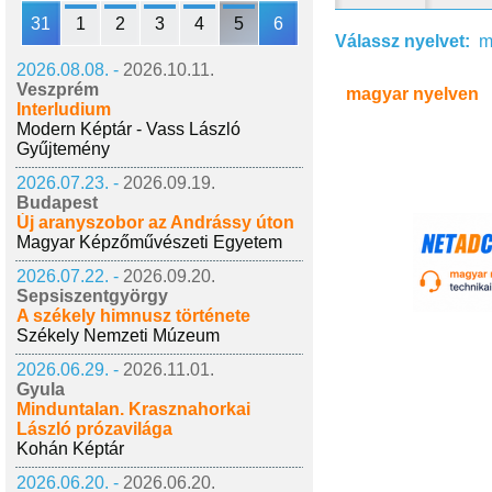
31
1
2
3
4
5
6
Válassz nyelvet:
m
2026.08.08. -
2026.10.11.
Veszprém
magyar nyelven
Interludium
Modern Képtár - Vass László
Gyűjtemény
2026.07.23. -
2026.09.19.
Budapest
Új aranyszobor az Andrássy úton
Magyar Képzőművészeti Egyetem
2026.07.22. -
2026.09.20.
Sepsiszentgyörgy
A székely himnusz története
Székely Nemzeti Múzeum
2026.06.29. -
2026.11.01.
Gyula
Minduntalan. Krasznahorkai
László prózavilága
Kohán Képtár
2026.06.20. -
2026.06.20.