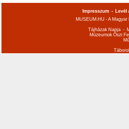
Impresszum
-
Levél 
MUSEUM.HU - A Magyar M
Tájházak Napja
-
M
Múzeumok Őszi Fes
Mű
Táboro