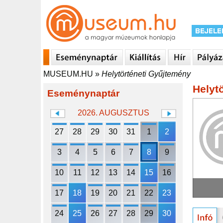
MUSEUM.HU
»
Helytörténeti Gyűjtemény
Helyt
Eseménynaptár
2026. AUGUSZTUS
27
28
29
30
31
1
2
3
4
5
6
7
8
9
10
11
12
13
14
15
16
17
18
19
20
21
22
23
24
25
26
27
28
29
30