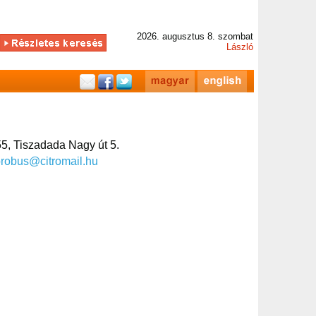
2026. augusztus 8. szombat
László
5, Tiszadada Nagy út 5.
robus@citromail.hu