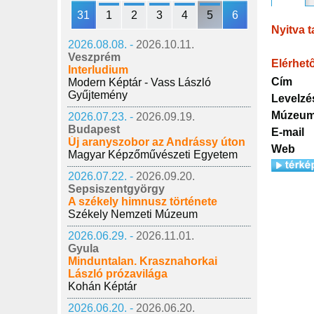
31
1
2
3
4
5
6
Nyitva t
2026.08.08. -
2026.10.11.
Veszprém
Elérhet
Interludium
Cím
Modern Képtár - Vass László
Gyűjtemény
Levelzé
Múzeum
2026.07.23. -
2026.09.19.
Budapest
E-mail
Új aranyszobor az Andrássy úton
Web
Magyar Képzőművészeti Egyetem
2026.07.22. -
2026.09.20.
Sepsiszentgyörgy
A székely himnusz története
Székely Nemzeti Múzeum
2026.06.29. -
2026.11.01.
Gyula
Minduntalan. Krasznahorkai
László prózavilága
Kohán Képtár
2026.06.20. -
2026.06.20.