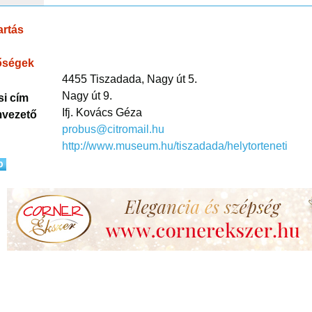
artás
őségek
4455 Tiszadada, Nagy út 5.
Nagy út 9.
si cím
Ifj. Kovács Géza
vezető
probus@citromail.hu
http://www.museum.hu/tiszadada/helytorteneti