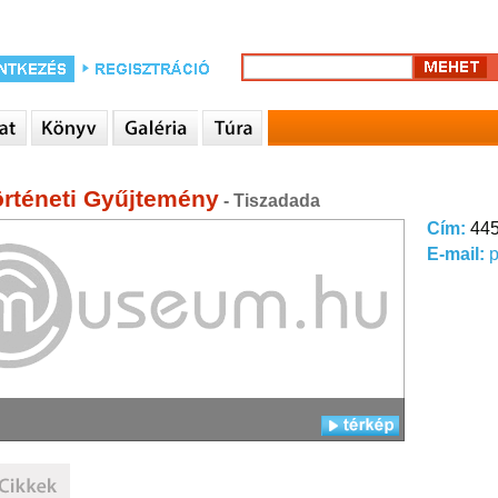
örténeti Gyűjtemény
- Tiszadada
Cím:
445
E-mail:
p