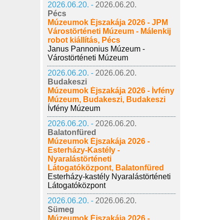
2026.06.20. -
2026.06.20.
Pécs
Múzeumok Éjszakája 2026 - JPM
Várostörténeti Múzeum - Málenkij
robot kiállítás, Pécs
Janus Pannonius Múzeum -
Várostörténeti Múzeum
2026.06.20. -
2026.06.20.
Budakeszi
Múzeumok Éjszakája 2026 - Ívfény
Múzeum, Budakeszi, Budakeszi
Ívfény Múzeum
2026.06.20. -
2026.06.20.
Balatonfüred
Múzeumok Éjszakája 2026 -
Esterházy-Kastély -
Nyaralástörténeti
Látogatóközpont, Balatonfüred
Esterházy-kastély Nyaralástörténeti
Látogatóközpont
2026.06.20. -
2026.06.20.
Sümeg
Múzeumok Éjszakája 2026 -