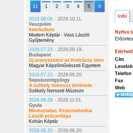
31
1
2
3
4
5
6
2026.08.08. -
2026.10.11.
Veszprém
Interludium
Nyitva t
Modern Képtár - Vass László
Előzetes
Gyűjtemény
2026.07.23. -
2026.09.19.
Elérhet
Budapest
Cím
Új aranyszobor az Andrássy úton
Magyar Képzőművészeti Egyetem
Levelzé
Telefon
2026.07.22. -
2026.09.20.
Sepsiszentgyörgy
Fax
A székely himnusz története
Web
Székely Nemzeti Múzeum
2026.06.29. -
2026.11.01.
Gyula
Minduntalan. Krasznahorkai
László prózavilága
Kohán Képtár
2026.06.20. -
2026.06.20.