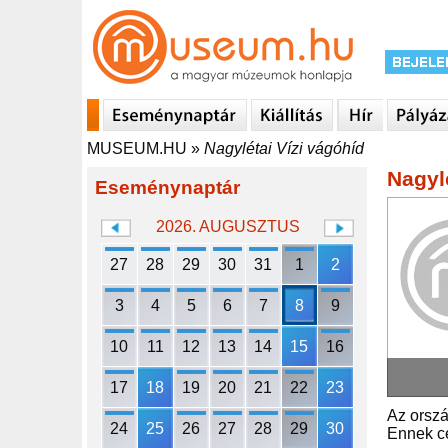
MUSEUM.HU
»
Nagylétai Vízi vágóhíd
Nagyl
Eseménynaptár
2026. AUGUSZTUS
27
28
29
30
31
1
2
3
4
5
6
7
8
9
10
11
12
13
14
15
16
17
18
19
20
21
22
23
Az ország
24
25
26
27
28
29
30
Ennek cé