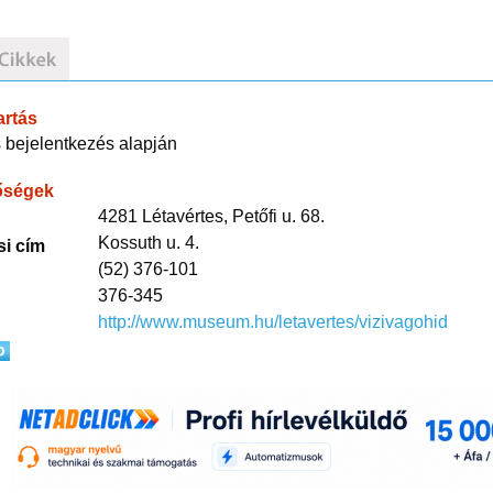
artás
 bejelentkezés alapján
őségek
4281 Létavértes, Petőfi u. 68.
Kossuth u. 4.
si cím
(52) 376-101
376-345
http://www.museum.hu/letavertes/vizivagohid