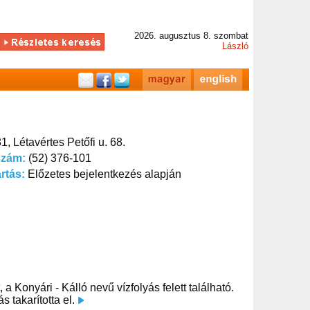
2026. augusztus 8. szombat
László
1, Létavértes Petőfi u. 68.
szám:
(52) 376-101
artás:
Előzetes bejelentkezés alapján
a Konyári - Kálló nevű vízfolyás felett található.
s takarította el.