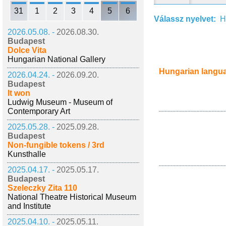
31
1
2
3
4
5
6
Válassz nyelvet:
H
2026.05.08. -
2026.08.30.
Budapest
Dolce Vita
Hungarian National Gallery
Hungarian langu
2026.04.24. -
2026.09.20.
Budapest
It won
Ludwig Museum - Museum of
Contemporary Art
2025.05.28. -
2025.09.28.
Budapest
Non-fungible tokens / 3rd
Kunsthalle
2025.04.17. -
2025.05.17.
Budapest
Szeleczky Zita 110
National Theatre Historical Museum
and Institute
2025.04.10. -
2025.05.11.