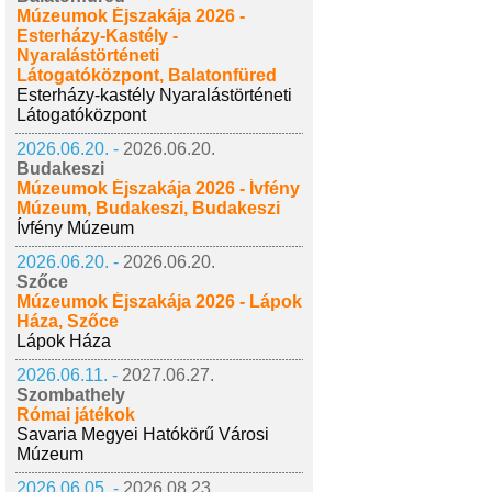
Múzeumok Éjszakája 2026 -
Esterházy-Kastély -
Nyaralástörténeti
Látogatóközpont, Balatonfüred
Esterházy-kastély Nyaralástörténeti
Látogatóközpont
2026.06.20. -
2026.06.20.
Budakeszi
Múzeumok Éjszakája 2026 - Ívfény
Múzeum, Budakeszi, Budakeszi
Ívfény Múzeum
2026.06.20. -
2026.06.20.
Szőce
Múzeumok Éjszakája 2026 - Lápok
Háza, Szőce
Lápok Háza
2026.06.11. -
2027.06.27.
Szombathely
Római játékok
Savaria Megyei Hatókörű Városi
Múzeum
2026.06.05. -
2026.08.23.