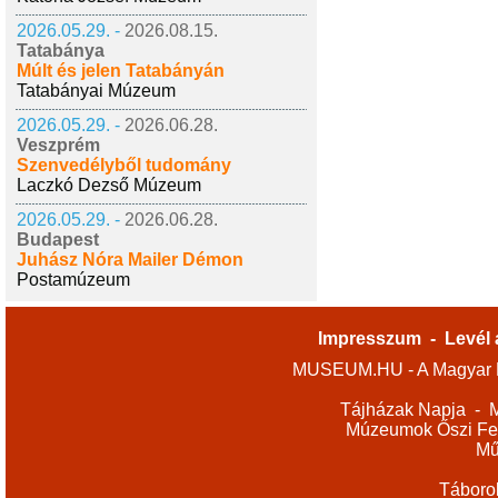
2026.05.29. -
2026.08.15.
Tatabánya
Múlt és jelen Tatabányán
Tatabányai Múzeum
2026.05.29. -
2026.06.28.
Veszprém
Szenvedélyből tudomány
Laczkó Dezső Múzeum
2026.05.29. -
2026.06.28.
Budapest
Juhász Nóra Mailer Démon
Postamúzeum
Impresszum
-
Levél 
MUSEUM.HU - A Magyar M
Tájházak Napja
-
M
Múzeumok Őszi Fes
Mű
Táboro