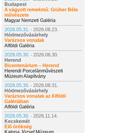
Budapest
A vágyott remekmű: Grúber Béla
művészete
Magyar Nemzeti Galéria
2026.05.31. -
2026.08.23.
Hódmezővásárhely
Varázsos vonalak
Alföldi Galéria
2026.05.30. -
2026.06.30.
Herend
Bicentenárium – Herend
Herendi Porcelánművészeti
Múzeum Alapítvány
2026.05.30. -
2026.08.31.
Hódmezővásárhely
Varázsos vonalak az Alföldi
Galériában
Alföldi Galéria
2026.05.30. -
2026.11.14.
Kecskemét
Élő örökség
Katona József Múzeum