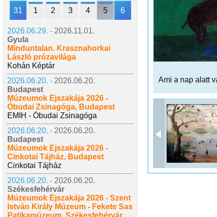
31
1
2
3
4
5
6
2026.06.29. -
2026.11.01.
Gyula
Minduntalan. Krasznahorkai
László prózavilága
Kohán Képtár
Ami a nap alatt 
2026.06.20. -
2026.06.20.
Budapest
Múzeumok Éjszakája 2026 -
Óbudai Zsinagóga, Budapest
EMIH - Óbudai Zsinagóga
2026.06.20. -
2026.06.20.
Budapest
Múzeumok Éjszakája 2026 -
Cinkotai Tájház, Budapest
Cinkotai Tájház
2026.06.20. -
2026.06.20.
Székesfehérvár
Múzeumok Éjszakája 2026 - Szent
István Király Múzeum - Fekete Sas
Patikamúzeum, Székesfehérvár