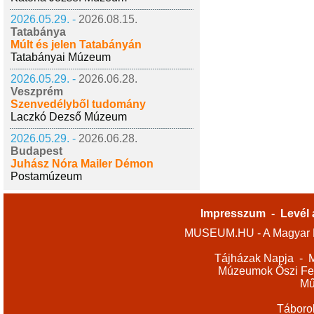
2026.05.29. -
2026.08.15.
Tatabánya
Múlt és jelen Tatabányán
Tatabányai Múzeum
2026.05.29. -
2026.06.28.
Veszprém
Szenvedélyből tudomány
Laczkó Dezső Múzeum
2026.05.29. -
2026.06.28.
Budapest
Juhász Nóra Mailer Démon
Postamúzeum
Impresszum
-
Levél 
MUSEUM.HU - A Magyar M
Tájházak Napja
-
M
Múzeumok Őszi Fes
Mű
Táboro