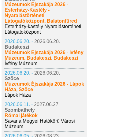
Múzeumok Éjszakája 2026 -
Esterházy-Kastély -
Nyaralástörténeti
Látogatóközpont, Balatonfüred
Esterházy-kastély Nyaralástörténeti
Látogatóközpont
2026.06.20. -
2026.06.20.
Budakeszi
Múzeumok Éjszakája 2026 - Ívfény
Múzeum, Budakeszi, Budakeszi
Ívfény Múzeum
2026.06.20. -
2026.06.20.
Szőce
Múzeumok Éjszakája 2026 - Lápok
Háza, Szőce
Lápok Háza
2026.06.11. -
2027.06.27.
Szombathely
Római játékok
Savaria Megyei Hatókörű Városi
Múzeum
2026.06.05. -
2026.08.23.