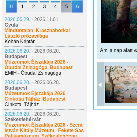
31
1
2
3
4
5
6
2026.06.29. -
2026.11.01.
Gyula
Minduntalan. Krasznahorkai
László prózavilága
Kohán Képtár
Ami a nap alatt 
2026.06.20. -
2026.06.20.
Budapest
Múzeumok Éjszakája 2026 -
Óbudai Zsinagóga, Budapest
EMIH - Óbudai Zsinagóga
2026.06.20. -
2026.06.20.
Budapest
Múzeumok Éjszakája 2026 -
Cinkotai Tájház, Budapest
Cinkotai Tájház
2026.06.20. -
2026.06.20.
Székesfehérvár
Múzeumok Éjszakája 2026 - Szent
István Király Múzeum - Fekete Sas
Patikamúzeum, Székesfehérvár