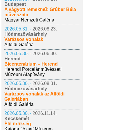
Budapest
A vágyott remekmű: Grúber Béla
művészete
Magyar Nemzeti Galéria
2026.05.31. -
2026.08.23.
Hódmezővásárhely
Varázsos vonalak
Alföldi Galéria
2026.05.30. -
2026.06.30.
Herend
Bicentenárium – Herend
Herendi Porcelánművészeti
Múzeum Alapítvány
2026.05.30. -
2026.08.31.
Hódmezővásárhely
Varázsos vonalak az Alföldi
Galériában
Alföldi Galéria
2026.05.30. -
2026.11.14.
Kecskemét
Élő örökség
Katona József Múzeum