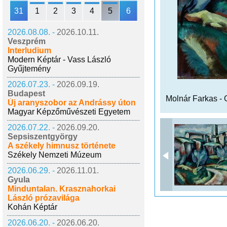
31
1
2
3
4
5
6
2026.08.08. -
2026.10.11.
Veszprém
Interludium
Modern Képtár - Vass László
Gyűjtemény
2026.07.23. -
2026.09.19.
Budapest
Molnár Farkas - 
Új aranyszobor az Andrássy úton
Magyar Képzőművészeti Egyetem
2026.07.22. -
2026.09.20.
Sepsiszentgyörgy
A székely himnusz története
Székely Nemzeti Múzeum
2026.06.29. -
2026.11.01.
Gyula
Minduntalan. Krasznahorkai
László prózavilága
Kohán Képtár
2026.06.20. -
2026.06.20.