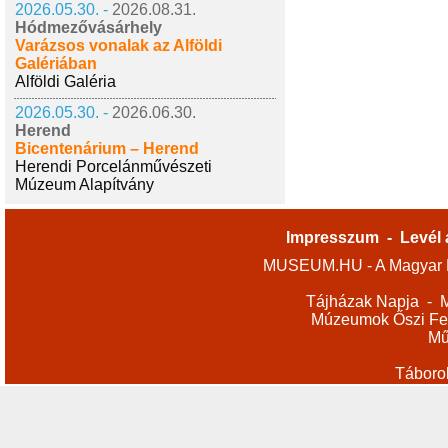
2026.05.30. -
2026.08.31.
Hódmezővásárhely
Varázsos vonalak az Alföldi
Galériában
Alföldi Galéria
2026.05.30. -
2026.06.30.
Herend
Bicentenárium – Herend
Herendi Porcelánművészeti
Múzeum Alapítvány
Impresszum
-
Levél 
MUSEUM.HU - A Magyar M
Tájházak Napja
-
M
Múzeumok Őszi Fes
Mű
Táboro