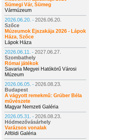
Sümegi Vár, Sümeg
Vármúzeum
2026.06.20. -
2026.06.20.
Szőce
Múzeumok Éjszakája 2026 - Lápok
Háza, Szőce
Lápok Háza
2026.06.11. -
2027.06.27.
Szombathely
Római játékok
Savaria Megyei Hatókörű Városi
Múzeum
2026.06.05. -
2026.08.23.
Budapest
A vágyott remekmű: Grúber Béla
művészete
Magyar Nemzeti Galéria
2026.05.31. -
2026.08.23.
Hódmezővásárhely
Varázsos vonalak
Alföldi Galéria