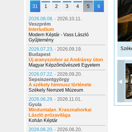
31
1
2
3
4
5
6
2026.08.08. -
2026.10.11.
Veszprém
Interludium
Modern Képtár - Vass László
Gyűjtemény
Széke
2026.07.23. -
2026.09.19.
Budapest
Új aranyszobor az Andrássy úton
Magyar Képzőművészeti Egyetem
2026.07.22. -
2026.09.20.
Sepsiszentgyörgy
A székely himnusz története
Székely Nemzeti Múzeum
2026.06.29. -
2026.11.01.
Gyula
Minduntalan. Krasznahorkai
László prózavilága
Kohán Képtár
2026.06.20. -
2026.06.20.