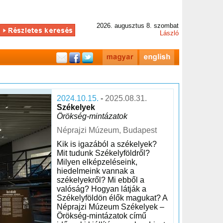
2026. augusztus 8. szombat
László
2024.10.15.
-
2025.08.31.
Székelyek
Örökség-mintázatok
Néprajzi Múzeum, Budapest
Kik is igazából a székelyek?
Mit tudunk Székelyföldről?
Milyen elképzeléseink,
hiedelmeink vannak a
székelyekről? Mi ebből a
valóság? Hogyan látják a
Székelyföldön élők magukat? A
Néprajzi Múzeum Székelyek –
Örökség-mintázatok című