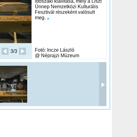
időszaki kiállítása, mely a Liszt
Ünnep Nemzetközi Kulturális
Fesztivál részeként valósult
meg.
Fotó: Incze László
3/3
@ Néprajzi Múzeum