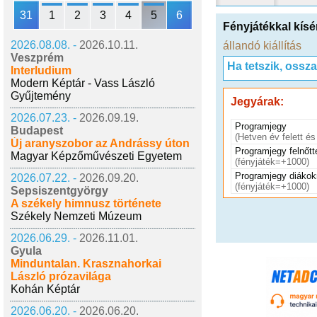
31
1
2
3
4
5
6
Fényjátékkal kís
2026.08.08. -
2026.10.11.
állandó kiállítás
Veszprém
Ha tetszik, ossz
Interludium
Modern Képtár - Vass László
Gyűjtemény
Jegyárak:
2026.07.23. -
2026.09.19.
Programjegy
Budapest
(Hetven év felett és 
Új aranyszobor az Andrássy úton
Programjegy felnőt
Magyar Képzőművészeti Egyetem
(fényjáték=+1000)
Programjegy diáko
2026.07.22. -
2026.09.20.
(fényjáték=+1000)
Sepsiszentgyörgy
A székely himnusz története
Székely Nemzeti Múzeum
2026.06.29. -
2026.11.01.
Gyula
Minduntalan. Krasznahorkai
László prózavilága
Kohán Képtár
2026.06.20. -
2026.06.20.