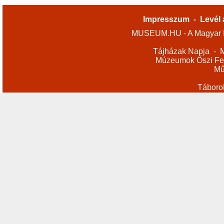
Impresszum
-
Levél 
MUSEUM.HU - A Magyar M
Tájházak Napja
-
M
Múzeumok Őszi Fes
Mű
Táboro