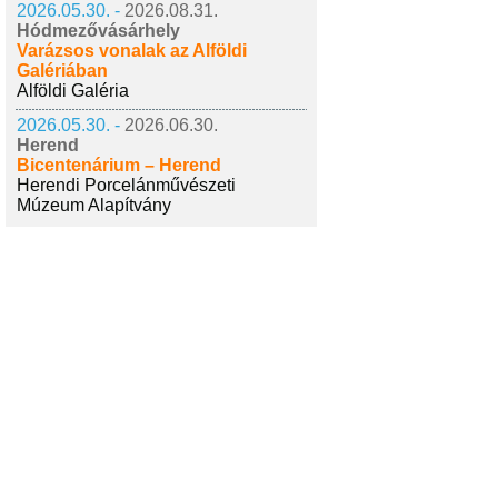
2026.05.30. -
2026.08.31.
Hódmezővásárhely
Varázsos vonalak az Alföldi
Galériában
Alföldi Galéria
2026.05.30. -
2026.06.30.
Herend
Bicentenárium – Herend
Herendi Porcelánművészeti
Múzeum Alapítvány