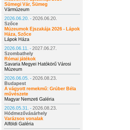
Sümegi Vár, Sümeg
Vármúzeum
2026.06.20. -
2026.06.20.
Szőce
Múzeumok Éjszakája 2026 - Lápok
Háza, Szőce
Lápok Háza
2026.06.11. -
2027.06.27.
Szombathely
Római játékok
Savaria Megyei Hatókörű Városi
Múzeum
2026.06.05. -
2026.08.23.
Budapest
A vágyott remekmű: Grúber Béla
művészete
Magyar Nemzeti Galéria
2026.05.31. -
2026.08.23.
Hódmezővásárhely
Varázsos vonalak
Alföldi Galéria