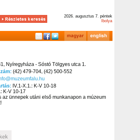
2026. augusztus 7. péntek
Ibolya
1, Nyíregyháza - Sóstó Tölgyes utca 1.
szám:
(42) 479-704, (42) 500-552
info@muzeumfalu.hu
artás:
IV.1-X.1.: K-V 10-18
.: K-V 10-17
s az ünnepek utáni első munkanapon a múzeum
!