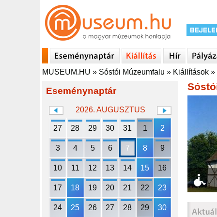
MUSEUM.HU
»
Sóstói Múzeumfalu
»
Kiállítások
»
Sóstó
Eseménynaptár
2026. AUGUSZTUS
27
28
29
30
31
1
2
3
4
5
6
7
8
9
10
11
12
13
14
15
16
17
18
19
20
21
22
23
24
25
26
27
28
29
30