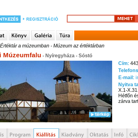
Értéktár a múzeumban - Múzeum az értéktárban
i Múzeumfalu
- Nyíregyháza - Sóstó
Cím:
443
Telefon
E-mail:
Nyitva t
X.1-X.31
Hétfőn é
zárva tart