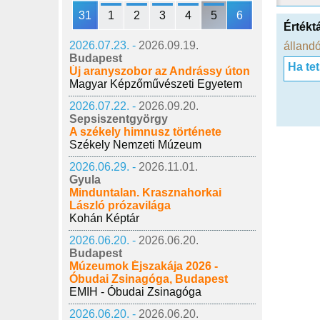
31
1
2
3
4
5
6
Értékt
2026.07.23. -
2026.09.19.
állandó
Budapest
Ha te
Új aranyszobor az Andrássy úton
Magyar Képzőművészeti Egyetem
2026.07.22. -
2026.09.20.
Sepsiszentgyörgy
A székely himnusz története
Székely Nemzeti Múzeum
2026.06.29. -
2026.11.01.
Gyula
Minduntalan. Krasznahorkai
László prózavilága
Kohán Képtár
2026.06.20. -
2026.06.20.
Budapest
Múzeumok Éjszakája 2026 -
Óbudai Zsinagóga, Budapest
EMIH - Óbudai Zsinagóga
2026.06.20. -
2026.06.20.