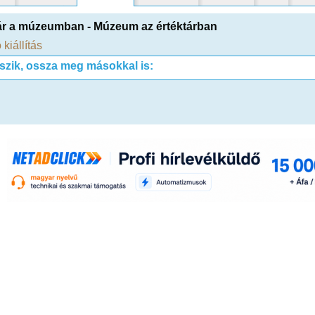
ár a múzeumban - Múzeum az értéktárban
 kiállítás
tszik, ossza meg másokkal is: