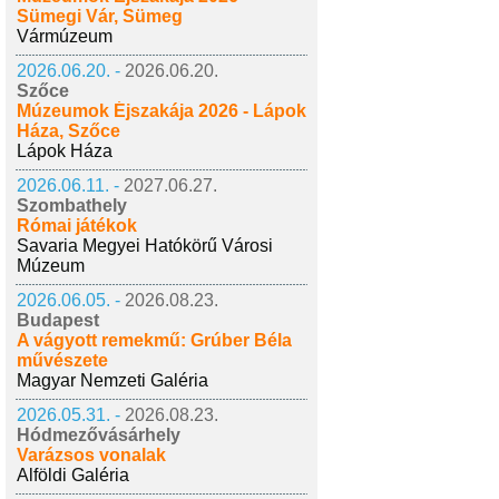
Sümegi Vár, Sümeg
Vármúzeum
2026.06.20. -
2026.06.20.
Szőce
Múzeumok Éjszakája 2026 - Lápok
Háza, Szőce
Lápok Háza
2026.06.11. -
2027.06.27.
Szombathely
Római játékok
Savaria Megyei Hatókörű Városi
Múzeum
2026.06.05. -
2026.08.23.
Budapest
A vágyott remekmű: Grúber Béla
művészete
Magyar Nemzeti Galéria
2026.05.31. -
2026.08.23.
Hódmezővásárhely
Varázsos vonalak
Alföldi Galéria