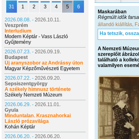
31
1
2
3
4
5
6
Maskarában
Régmúlt idők fars
2026.08.08. -
2026.10.11.
állandó kiállítás
,
F
Veszprém
Interludium
Ha tetszik, ossz
Modern Képtár - Vass László
Gyűjtemény
A Nemzeti Múzeum 
2026.07.23. -
2026.09.19.
szereplőit ábrázo
Budapest
található a kolle
Új aranyszobor az Andrássy úton
valamilyen esemé
Magyar Képzőművészeti Egyetem
2026.07.22. -
2026.09.20.
Sepsiszentgyörgy
A székely himnusz története
Székely Nemzeti Múzeum
2026.06.29. -
2026.11.01.
Gyula
Minduntalan. Krasznahorkai
László prózavilága
Kohán Képtár
2026.06.20. -
2026.06.20.