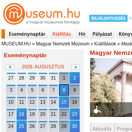
MUSEUM.HU
»
Magyar Nemzeti Múzeum
»
Kiállítások
»
Mask
Magyar Nemz
Eseménynaptár
2026. AUGUSZTUS
27
28
29
30
31
1
2
3
4
5
6
7
8
9
10
11
12
13
14
15
16
17
18
19
20
21
22
23
24
25
26
27
28
29
30