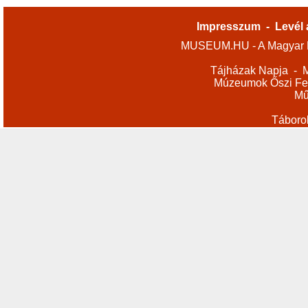
Impresszum
-
Levél 
MUSEUM.HU - A Magyar M
Tájházak Napja
-
M
Múzeumok Őszi Fes
Mű
Táboro