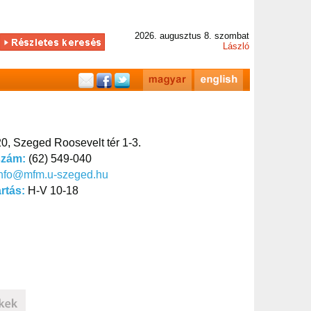
2026. augusztus 8. szombat
László
0, Szeged Roosevelt tér 1-3.
szám:
(62) 549-040
info@mfm.u-szeged.hu
artás:
H-V 10-18