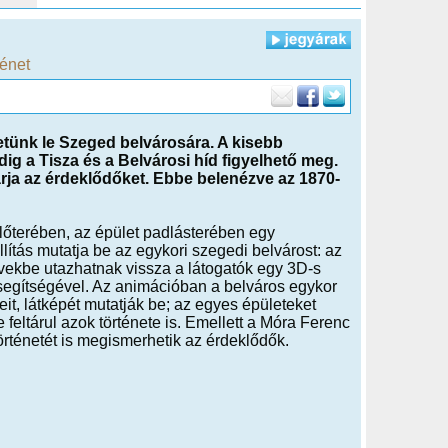
ténet
etünk le Szeged belvárosára. A kisebb
dig a Tisza és a Belvárosi híd figyelhető meg.
ja az érdeklődőket. Ebbe belenézve az 1870-
előterében, az épület padlásterében egy
lítás mutatja be az egykori szegedi belvárost: az
vekbe utazhatnak vissza a látogatók egy 3D-s
segítségével. Az animációban a belváros egykor
teit, látképét mutatják be; az egyes épületeket
 feltárul azok története is. Emellett a Móra Ferenc
rténetét is megismerhetik az érdeklődők.