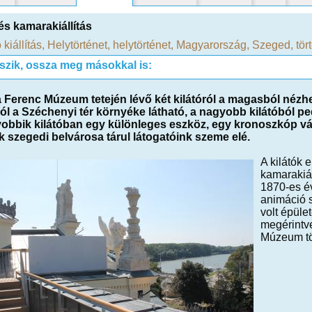
 és kamarakiállítás
 kiállítás
,
Helytörténet
,
helytörténet
,
Magyarország
,
Szeged
,
tör
tszik, ossza meg másokkal is:
 Ferenc Múzeum tetején lévő két kilátóról a magasból nézh
ból a Széchenyi tér környéke látható, a nagyobb kilátóból pe
obbik kilátóban egy különleges eszköz, egy kronoszkóp vár
k szegedi belvárosa tárul látogatóink szeme elé.
A kilátók 
kamarakiál
1870-es é
animáció 
volt épüle
megérintve
Múzeum tö