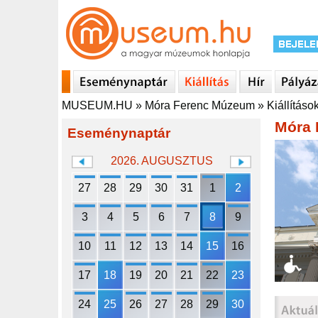
MUSEUM.HU
»
Móra Ferenc Múzeum
»
Kiállításo
Móra 
Eseménynaptár
2026. AUGUSZTUS
27
28
29
30
31
1
2
3
4
5
6
7
8
9
10
11
12
13
14
15
16
17
18
19
20
21
22
23
24
25
26
27
28
29
30