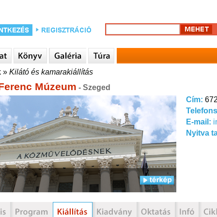
k
»
Kilátó és kamarakiállítás
Ferenc Múzeum
- Szeged
Cím:
672
Telefon
E-mail:
Nyitva t