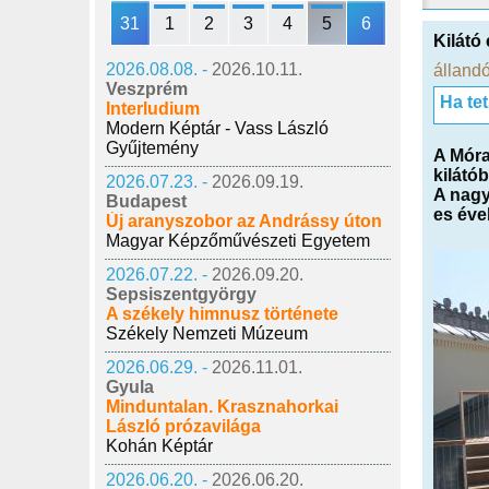
31
1
2
3
4
5
6
Kilátó
2026.08.08. -
2026.10.11.
állandó
Veszprém
Ha te
Interludium
Modern Képtár - Vass László
Gyűjtemény
A Móra
kilátó
2026.07.23. -
2026.09.19.
A nagy
Budapest
es éve
Új aranyszobor az Andrássy úton
Magyar Képzőművészeti Egyetem
2026.07.22. -
2026.09.20.
Sepsiszentgyörgy
A székely himnusz története
Székely Nemzeti Múzeum
2026.06.29. -
2026.11.01.
Gyula
Minduntalan. Krasznahorkai
László prózavilága
Kohán Képtár
2026.06.20. -
2026.06.20.