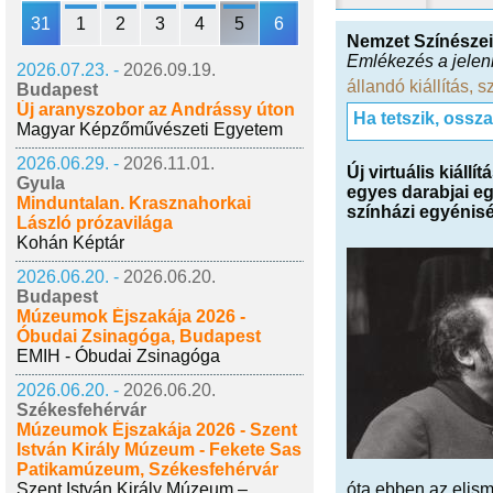
31
1
2
3
4
5
6
Nemzet Színészei
Emlékezés a jelen
2026.07.23. -
2026.09.19.
állandó kiállítás
,
s
Budapest
Új aranyszobor az Andrássy úton
Ha tetszik, ossz
Magyar Képzőművészeti Egyetem
2026.06.29. -
2026.11.01.
Új virtuális kiáll
Gyula
egyes darabjai eg
Minduntalan. Krasznahorkai
színházi egyénisé
László prózavilága
Kohán Képtár
2026.06.20. -
2026.06.20.
Budapest
Múzeumok Éjszakája 2026 -
Óbudai Zsinagóga, Budapest
EMIH - Óbudai Zsinagóga
2026.06.20. -
2026.06.20.
Székesfehérvár
Múzeumok Éjszakája 2026 - Szent
István Király Múzeum - Fekete Sas
Patikamúzeum, Székesfehérvár
Szent István Király Múzeum –
óta ebben az elism