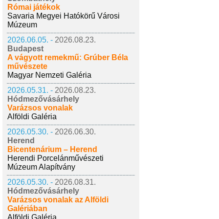
Római játékok
Savaria Megyei Hatókörű Városi
Múzeum
2026.06.05. -
2026.08.23.
Budapest
A vágyott remekmű: Grúber Béla
művészete
Magyar Nemzeti Galéria
2026.05.31. -
2026.08.23.
Hódmezővásárhely
Varázsos vonalak
Alföldi Galéria
2026.05.30. -
2026.06.30.
Herend
Bicentenárium – Herend
Herendi Porcelánművészeti
Múzeum Alapítvány
2026.05.30. -
2026.08.31.
Hódmezővásárhely
Varázsos vonalak az Alföldi
Galériában
Alföldi Galéria