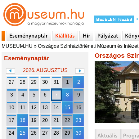
MUSEUM.HU
»
Országos Színháztörténeti Múzeum és Intézet
Országos Szín
Eseménynaptár
2026. AUGUSZTUS
27
28
29
30
31
1
2
3
4
5
6
7
8
9
10
11
12
13
14
15
16
17
18
19
20
21
22
23
24
25
26
27
28
29
30