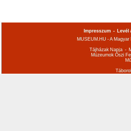
Impresszum
-
Levél 
MUSEUM.HU - A Magyar M
Tájházak Napja
-
M
Múzeumok Őszi Fes
Mű
Táboro