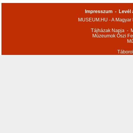
Impresszum
-
Levél 
MUSEUM.HU - A Magyar M
Tájházak Napja
-
M
Múzeumok Őszi Fes
Mű
Táboro