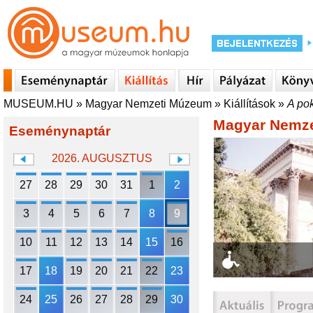
MUSEUM.HU
»
Magyar Nemzeti Múzeum
»
Kiállítások
»
A pok
Magyar Nemz
Eseménynaptár
2026. AUGUSZTUS
27
28
29
30
31
1
2
3
4
5
6
7
8
9
10
11
12
13
14
15
16
17
18
19
20
21
22
23
24
25
26
27
28
29
30