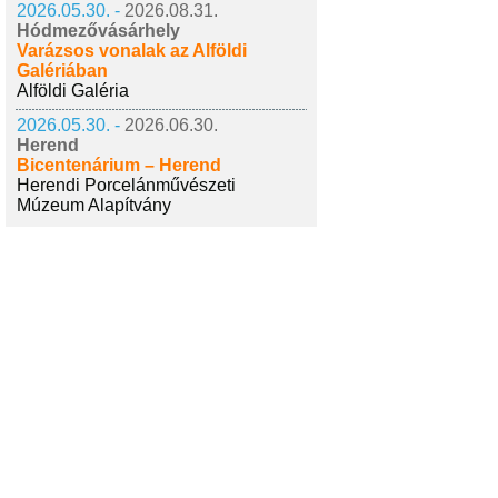
2026.05.30. -
2026.08.31.
Hódmezővásárhely
Varázsos vonalak az Alföldi
Galériában
Alföldi Galéria
2026.05.30. -
2026.06.30.
Herend
Bicentenárium – Herend
Herendi Porcelánművészeti
Múzeum Alapítvány