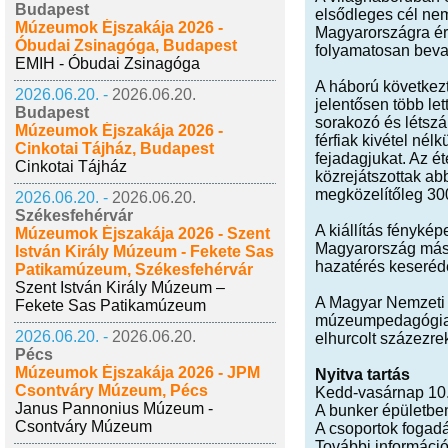
Budapest
elsődleges cél nem
Múzeumok Éjszakája 2026 -
Magyarországra érk
Óbudai Zsinagóga, Budapest
folyamatosan bevag
EMIH - Óbudai Zsinagóga
A háború következt
2026.06.20. -
2026.06.20.
jelentősen több let
Budapest
sorakozó és létszá
Múzeumok Éjszakája 2026 -
férfiak kivétel né
Cinkotai Tájház, Budapest
fejadagjukat. Az é
Cinkotai Tájház
közrejátszottak a
megközelítőleg 300
2026.06.20. -
2026.06.20.
Székesfehérvár
A kiállítás fényké
Múzeumok Éjszakája 2026 - Szent
Magyarország máso
István Király Múzeum - Fekete Sas
hazatérés keseréde
Patikamúzeum, Székesfehérvár
Szent István Király Múzeum –
A Magyar Nemzeti 
Fekete Sas Patikamúzeum
múzeumpedagógiai f
2026.06.20. -
2026.06.20.
elhurcolt százezrek
Pécs
Múzeumok Éjszakája 2026 - JPM
Nyitva tartás
Csontváry Múzeum, Pécs
Kedd-vasárnap 10.0
Janus Pannonius Múzeum -
A bunker épületbe
Csontváry Múzeum
A csoportok fogadá
További informáci