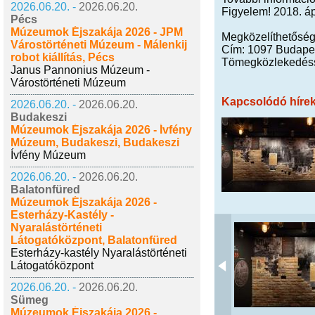
2026.06.20. -
2026.06.20.
Figyelem! 2018. ápr
Pécs
Múzeumok Éjszakája 2026 - JPM
Megközelíthetősé
Várostörténeti Múzeum - Málenkij
Cím: 1097 Budapes
robot kiállítás, Pécs
Tömegközlekedésse
Janus Pannonius Múzeum -
Várostörténeti Múzeum
Kapcsolódó híre
2026.06.20. -
2026.06.20.
Budakeszi
Múzeumok Éjszakája 2026 - Ívfény
Múzeum, Budakeszi, Budakeszi
Ívfény Múzeum
2026.06.20. -
2026.06.20.
Balatonfüred
Múzeumok Éjszakája 2026 -
Esterházy-Kastély -
Nyaralástörténeti
Látogatóközpont, Balatonfüred
Esterházy-kastély Nyaralástörténeti
Látogatóközpont
2026.06.20. -
2026.06.20.
Sümeg
Múzeumok Éjszakája 2026 -