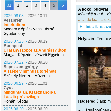
31
1
2
3
4
5
6
A pokol bugyrai
Málenkij robot – 
2026.08.08. -
2026.10.11.
állandó kiállítás
,
k
Veszprém
Interludium
Ha tetszik, ossz
Modern Képtár - Vass László
Gyűjtemény
Helyszín:
Ferencv
2026.07.23. -
2026.09.19.
Budapest
Új aranyszobor az Andrássy úton
Magyar Képzőművészeti Egyetem
2026.07.22. -
2026.09.20.
Sepsiszentgyörgy
A székely himnusz története
Székely Nemzeti Múzeum
2026.06.29. -
2026.11.01.
Gyula
Minduntalan. Krasznahorkai
László prózavilága
Kohán Képtár
Hadsereg újabb meg
2026.06.20. -
2026.06.20.
A világháborúban é