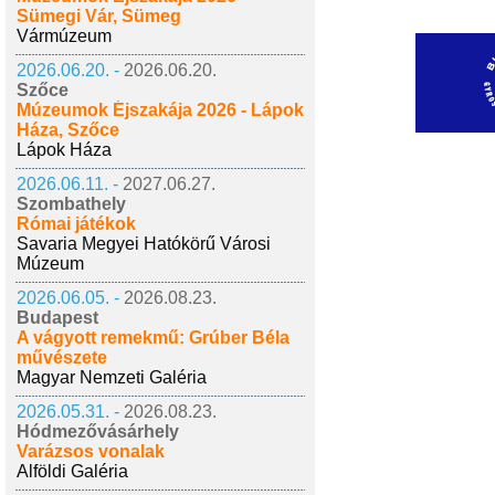
Sümegi Vár, Sümeg
Vármúzeum
2026.06.20. -
2026.06.20.
Szőce
Múzeumok Éjszakája 2026 - Lápok
Háza, Szőce
Lápok Háza
2026.06.11. -
2027.06.27.
Szombathely
Római játékok
Savaria Megyei Hatókörű Városi
Múzeum
2026.06.05. -
2026.08.23.
Budapest
A vágyott remekmű: Grúber Béla
művészete
Magyar Nemzeti Galéria
2026.05.31. -
2026.08.23.
Hódmezővásárhely
Varázsos vonalak
Alföldi Galéria