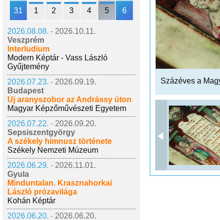
31
1
2
3
4
5
6
2026.08.08. -
2026.10.11.
Veszprém
Interludium
Modern Képtár - Vass László
Gyűjtemény
Százéves a Mag
2026.07.23. -
2026.09.19.
Budapest
Új aranyszobor az Andrássy úton
Magyar Képzőművészeti Egyetem
2026.07.22. -
2026.09.20.
Sepsiszentgyörgy
A székely himnusz története
Székely Nemzeti Múzeum
2026.06.29. -
2026.11.01.
Gyula
Minduntalan. Krasznahorkai
László prózavilága
Kohán Képtár
2026.06.20. -
2026.06.20.