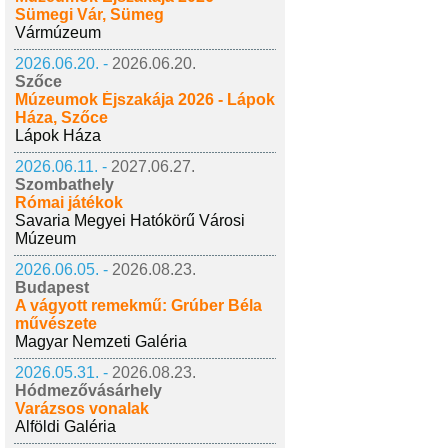
Sümegi Vár, Sümeg
Vármúzeum
2026.06.20. -
2026.06.20.
Szőce
Múzeumok Éjszakája 2026 - Lápok
Háza, Szőce
Lápok Háza
2026.06.11. -
2027.06.27.
Szombathely
Római játékok
Savaria Megyei Hatókörű Városi
Múzeum
2026.06.05. -
2026.08.23.
Budapest
A vágyott remekmű: Grúber Béla
művészete
Magyar Nemzeti Galéria
2026.05.31. -
2026.08.23.
Hódmezővásárhely
Varázsos vonalak
Alföldi Galéria