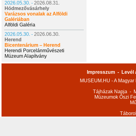
2026.05.30. -
2026.08.31.
Hódmezővásárhely
Varázsos vonalak az Alföldi
Galériában
Alföldi Galéria
2026.05.30. -
2026.06.30.
Herend
Bicentenárium – Herend
Herendi Porcelánművészeti
Múzeum Alapítvány
Impresszum
-
Levél 
MUSEUM.HU - A Magyar M
Tájházak Napja
-
M
Múzeumok Őszi Fes
Mű
Táboro