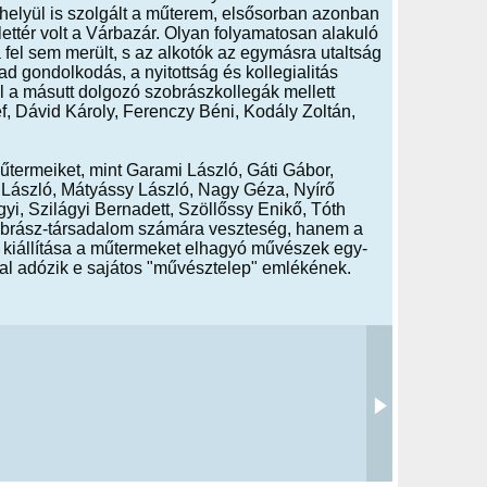
óhelyül is szolgált a műterem, elsősorban azonban
ettér volt a Várbazár. Olyan folyamatosan alakuló
fel sem merült, s az alkotók az egymásra utaltság
d gondolkodás, a nyitottság és kollegialitás
l a másutt dolgozó szobrászkollegák mellett
f, Dávid Károly, Ferenczy Béni, Kodály Zoltán,
termeiket, mint Garami László, Gáti Gábor,
n László, Mátyássy László, Nagy Géza, Nyírő
yi, Szilágyi Bernadett, Szöllőssy Enikő, Tóth
obrász-társadalom számára veszteség, hanem a
ia kiállítása a műtermeket elhagyó művészek egy-
al adózik e sajátos "művésztelep" emlékének.