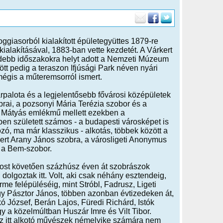
loggiasorból kialakított épületegyüttes 1879-re
ialakításával, 1883-ban vette kezdetét. A Várkert
videbb időszakokra helyt adott a Nemzeti Múzeum
t pedig a teraszon Ifjúsági Park néven nyári
égis a műteremsorról ismert.
rpalota és a legjelentősebb fővárosi középületek
brai, a pozsonyi Mária Terézia szobor és a
i Mátyás emlékmű mellett ezekben a
n született számos - a budapesti városképet is
ó, ma már klasszikus - alkotás, többek között a
rt Arany János szobra, a városligeti Anonymus
s a Bem-szobor.
jost követően százhúsz éven át szobrászok
 dolgoztak itt. Volt, aki csak néhány esztendeig,
rme felépüléséig, mint Stróbl, Fadrusz, Ligeti
gy Pásztor János, többen azonban évtizedeken át,
 József, Berán Lajos, Füredi Richárd, Istók
y a közelmúltban Huszár Imre és Vilt Tibor.
az itt alkotó művészek némelyike számára nem