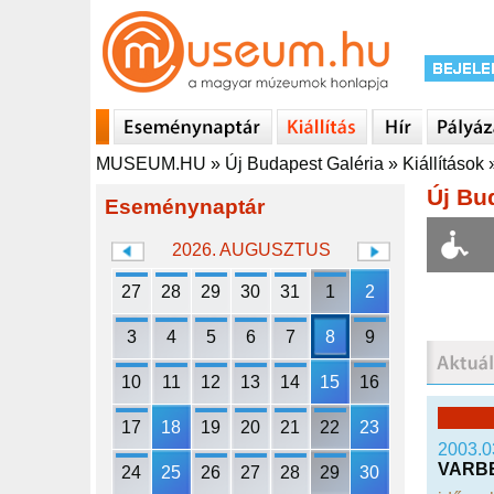
MUSEUM.HU
»
Új Budapest Galéria
»
Kiállítások
Új Bu
Eseménynaptár
2026. AUGUSZTUS
27
28
29
30
31
1
2
3
4
5
6
7
8
9
10
11
12
13
14
15
16
17
18
19
20
21
22
23
2003.0
VARBE
24
25
26
27
28
29
30