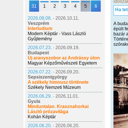
időszak
31
1
2
3
4
5
6
Ha te
2026.08.08. -
2026.10.11.
Veszprém
A budai
Interludium
épült f
Modern Képtár - Vass László
bazár 
Gyűjtemény
Történe
szórak
2026.07.23. -
2026.09.19.
Budapest
Új aranyszobor az Andrássy úton
Magyar Képzőművészeti Egyetem
2026.07.22. -
2026.09.20.
Sepsiszentgyörgy
A székely himnusz története
Székely Nemzeti Múzeum
2026.06.29. -
2026.11.01.
Gyula
Minduntalan. Krasznahorkai
László prózavilága
Kohán Képtár
2026.06.20. -
2026.06.20.