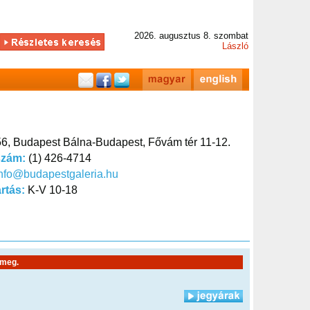
2026. augusztus 8. szombat
László
6, Budapest Bálna-Budapest, Fővám tér 11-12.
szám:
(1) 426-4714
nfo@budapestgaleria.hu
artás:
K-V 10-18
 meg.