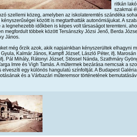
ritkán lak
szakmai él
ozó szellemi közeg, amelyben az iskolateremtés szándéka soha 
 kényszerűségei között is megtarthatták autonómiájukat. A szaba
 a legnehezebb időkben is képes volt társaságot teremteni, aho
n megfordult többek között Tersánszky Józsi Jenő, Berda Józse
ky János.
ket még őrzik azok, akik napjainkban kényszerültek elhagyni mű
Gyula, Kalmár János, Kampfl József, László Péter, ifj. Marosá
ifj. Pál Mihály, Rátonyi József, Stössel Nánda, Szathmáry Gyöng
 Varga Imre és Vigh Tamás. A műtermek bezárása nemcsak a sz
s elveszíti egy különös hangulatú színfoltját. A Budapest Galér
kotásának és a Várbazári műteremsor történetének bemutatásáv