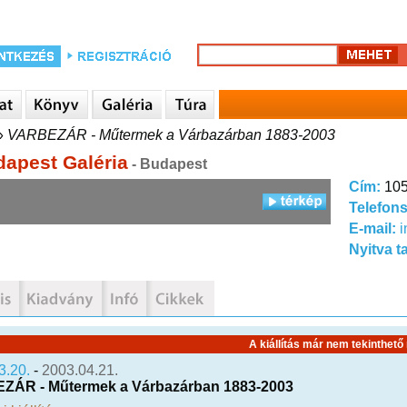
»
VARBEZÁR - Műtermek a Várbazárban 1883-2003
dapest Galéria
- Budapest
Cím:
105
Telefon
E-mail:
i
Nyitva t
A kiállítás már nem tekinthető
3.20.
-
2003.04.21.
ZÁR - Műtermek a Várbazárban 1883-2003