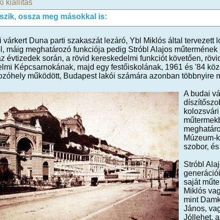
i kiállítás
tszik, ossza meg másokkal is:
 várkert Duna parti szakaszát lezáró, Ybl Miklós által tervezett 
el, máig meghatározó funkciója pedig Stróbl Alajos műtermének k
az évtizedek során, a rövid kereskedelmi funkciót követően, rö
lmi Képcsarnokának, majd egy festőiskolának, 1961 és '84 közöt
ozóhely működött, Budapest lakói számára azonban többnyire m
A budai vá
díszítőszo
kolozsvár
műtermekbe
meghatároz
Múzeum-ke
szobor, é
Stróbl Ala
generációi
saját műte
Miklós va
mint Damkó
János, vag
Jóllehet, 