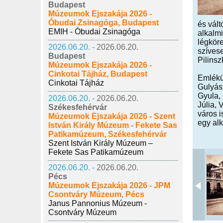
Budapest
Múzeumok Éjszakája 2026 -
Óbudai Zsinagóga, Budapest
és vált
EMIH - Óbudai Zsinagóga
alkalmi
légköre
2026.06.20. -
2026.06.20.
szívese
Budapest
Pilinsz
Múzeumok Éjszakája 2026 -
Cinkotai Tájház, Budapest
Emlékü
Cinkotai Tájház
Gulyás 
Gyula, 
2026.06.20. -
2026.06.20.
Júlia,
Székesfehérvár
város i
Múzeumok Éjszakája 2026 - Szent
egy al
István Király Múzeum - Fekete Sas
Patikamúzeum, Székesfehérvár
Szent István Király Múzeum –
Fekete Sas Patikamúzeum
2026.06.20. -
2026.06.20.
Pécs
Múzeumok Éjszakája 2026 - JPM
Csontváry Múzeum, Pécs
Janus Pannonius Múzeum -
Csontváry Múzeum