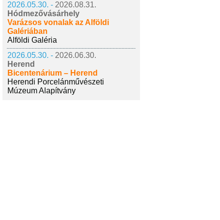
2026.05.30. -
2026.08.31.
Hódmezővásárhely
Varázsos vonalak az Alföldi
Galériában
Alföldi Galéria
2026.05.30. -
2026.06.30.
Herend
Bicentenárium – Herend
Herendi Porcelánművészeti
Múzeum Alapítvány