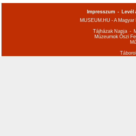
Impresszum
-
Levél 
MUSEUM.HU - A Magyar M
Tájházak Napja
-
M
Múzeumok Őszi Fes
Mű
Táboro