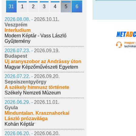
31
1
2
3
4
5
6
2026.08.08. -
2026.10.11.
Veszprém
Interludium
Modern Képtár - Vass László
Gyűjtemény
2026.07.23. -
2026.09.19.
Budapest
Új aranyszobor az Andrássy úton
Magyar Képzőművészeti Egyetem
2026.07.22. -
2026.09.20.
Sepsiszentgyörgy
A székely himnusz története
Székely Nemzeti Múzeum
2026.06.29. -
2026.11.01.
Gyula
Minduntalan. Krasznahorkai
László prózavilága
Kohán Képtár
2026.06.20. -
2026.06.20.