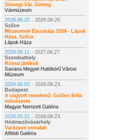
Sümegi Vár, Sümeg
Vármúzeum
2026.06.20. -
2026.06.20.
Szőce
Múzeumok Éjszakája 2026 - Lápok
Háza, Szőce
Lápok Háza
2026.06.11. -
2027.06.27.
Szombathely
Római játékok
Savaria Megyei Hatókörű Városi
Múzeum
2026.06.05. -
2026.08.23.
Budapest
A vágyott remekmű: Grúber Béla
művészete
Magyar Nemzeti Galéria
2026.05.31. -
2026.08.23.
Hódmezővásárhely
Varázsos vonalak
Alföldi Galéria