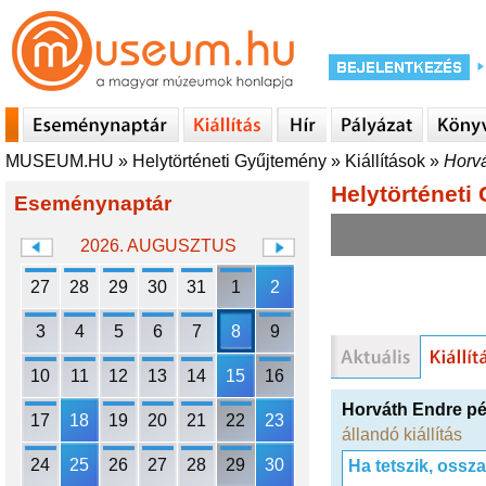
MUSEUM.HU
»
Helytörténeti Gyűjtemény
»
Kiállítások
»
Horvá
Helytörténeti
Eseménynaptár
2026. AUGUSZTUS
27
28
29
30
31
1
2
3
4
5
6
7
8
9
10
11
12
13
14
15
16
Horváth Endre pé
17
18
19
20
21
22
23
állandó kiállítás
24
25
26
27
28
29
30
Ha tetszik, ossz