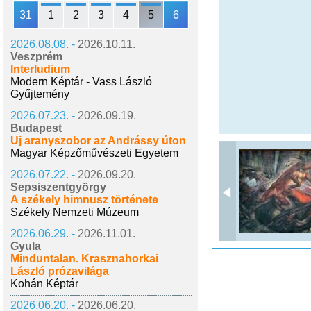
31
1
2
3
4
5
6
2026.08.08. -
2026.10.11.
Veszprém
Interludium
Modern Képtár - Vass László
Gyűjtemény
2026.07.23. -
2026.09.19.
Budapest
Új aranyszobor az Andrássy úton
Magyar Képzőművészeti Egyetem
2026.07.22. -
2026.09.20.
Sepsiszentgyörgy
A székely himnusz története
Székely Nemzeti Múzeum
2026.06.29. -
2026.11.01.
Gyula
Minduntalan. Krasznahorkai
László prózavilága
Kohán Képtár
2026.06.20. -
2026.06.20.