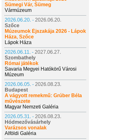
Sümegi Vár, Sümeg
Vármúzeum
2026.06.20. -
2026.06.20.
Szőce
Múzeumok Éjszakája 2026 - Lápok
Háza, Szőce
Lápok Háza
2026.06.11. -
2027.06.27.
Szombathely
Római játékok
Savaria Megyei Hatókörű Városi
Múzeum
2026.06.05. -
2026.08.23.
Budapest
A vágyott remekmű: Grúber Béla
művészete
Magyar Nemzeti Galéria
2026.05.31. -
2026.08.23.
Hódmezővásárhely
Varázsos vonalak
Alföldi Galéria