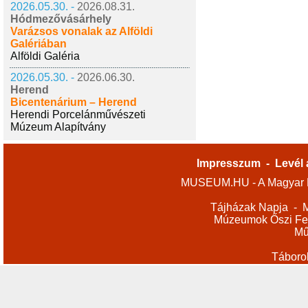
2026.05.30. -
2026.08.31.
Hódmezővásárhely
Varázsos vonalak az Alföldi
Galériában
Alföldi Galéria
2026.05.30. -
2026.06.30.
Herend
Bicentenárium – Herend
Herendi Porcelánművészeti
Múzeum Alapítvány
Impresszum
-
Levél 
MUSEUM.HU - A Magyar M
Tájházak Napja
-
M
Múzeumok Őszi Fes
Mű
Táboro