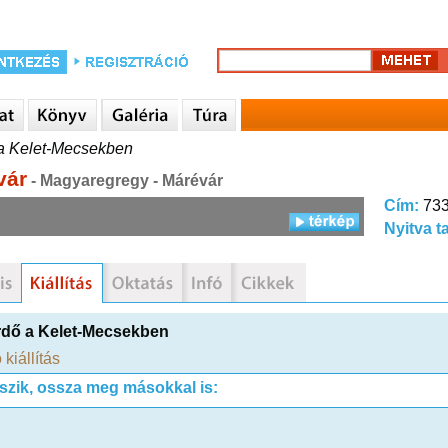
a Kelet-Mecsekben
vár
- Magyaregregy - Márévár
Cím:
733
Nyitva t
dő a Kelet-Mecsekben
 kiállítás
tszik, ossza meg másokkal is: