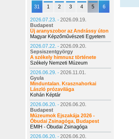
31
1
2
3
4
5
6
2026.07.23. -
2026.09.19.
Budapest
Új aranyszobor az Andrássy úton
Magyar Képzőművészeti Egyetem
2026.07.22. -
2026.09.20.
Sepsiszentgyörgy
A székely himnusz története
Székely Nemzeti Múzeum
2026.06.29. -
2026.11.01.
Gyula
Minduntalan. Krasznahorkai
László prózavilága
Kohán Képtár
2026.06.20. -
2026.06.20.
Budapest
Múzeumok Éjszakája 2026 -
Óbudai Zsinagóga, Budapest
EMIH - Óbudai Zsinagóga
2026.06.20. -
2026.06.20.