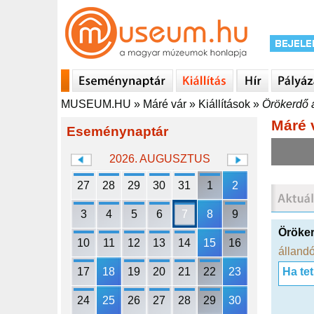
MUSEUM.HU
»
Máré vár
»
Kiállítások
»
Örökerdő 
Máré 
Eseménynaptár
2026. AUGUSZTUS
27
28
29
30
31
1
2
3
4
5
6
7
8
9
Öröker
10
11
12
13
14
15
16
állandó
17
18
19
20
21
22
23
Ha te
24
25
26
27
28
29
30