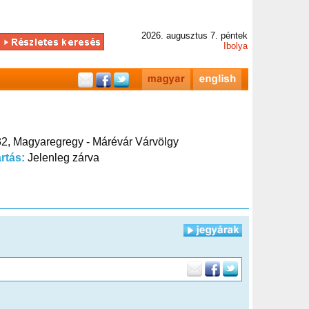
2026. augusztus 7. péntek
Ibolya
2, Magyaregregy - Márévár Várvölgy
artás:
Jelenleg zárva