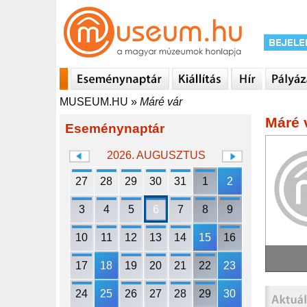
MUSEUM.HU
»
Máré vár
Máré 
Eseménynaptár
2026. AUGUSZTUS
27
28
29
30
31
1
2
3
4
5
6
7
8
9
10
11
12
13
14
15
16
17
18
19
20
21
22
23
24
25
26
27
28
29
30