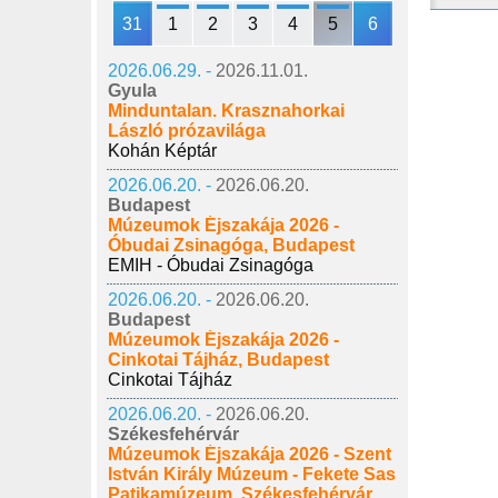
31
1
2
3
4
5
6
2026.06.29. -
2026.11.01.
Gyula
Minduntalan. Krasznahorkai
László prózavilága
Kohán Képtár
2026.06.20. -
2026.06.20.
Budapest
Múzeumok Éjszakája 2026 -
Óbudai Zsinagóga, Budapest
EMIH - Óbudai Zsinagóga
2026.06.20. -
2026.06.20.
Budapest
Múzeumok Éjszakája 2026 -
Cinkotai Tájház, Budapest
Cinkotai Tájház
2026.06.20. -
2026.06.20.
Székesfehérvár
Múzeumok Éjszakája 2026 - Szent
István Király Múzeum - Fekete Sas
Patikamúzeum, Székesfehérvár