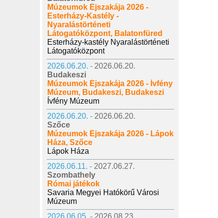
Múzeumok Éjszakája 2026 -
Esterházy-Kastély -
Nyaralástörténeti
Látogatóközpont, Balatonfüred
Esterházy-kastély Nyaralástörténeti
Látogatóközpont
2026.06.20. -
2026.06.20.
Budakeszi
Múzeumok Éjszakája 2026 - Ívfény
Múzeum, Budakeszi, Budakeszi
Ívfény Múzeum
2026.06.20. -
2026.06.20.
Szőce
Múzeumok Éjszakája 2026 - Lápok
Háza, Szőce
Lápok Háza
2026.06.11. -
2027.06.27.
Szombathely
Római játékok
Savaria Megyei Hatókörű Városi
Múzeum
2026.06.05. -
2026.08.23.