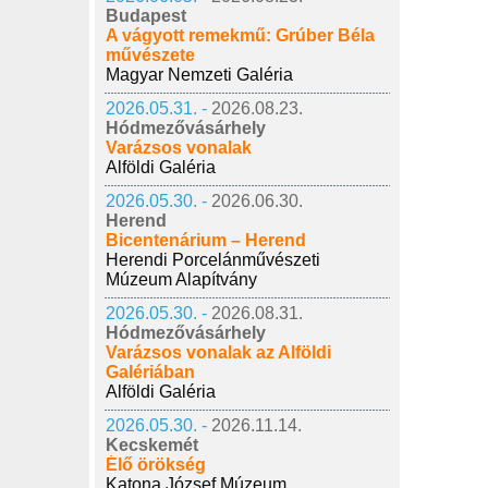
Budapest
A vágyott remekmű: Grúber Béla
művészete
Magyar Nemzeti Galéria
2026.05.31. -
2026.08.23.
Hódmezővásárhely
Varázsos vonalak
Alföldi Galéria
2026.05.30. -
2026.06.30.
Herend
Bicentenárium – Herend
Herendi Porcelánművészeti
Múzeum Alapítvány
2026.05.30. -
2026.08.31.
Hódmezővásárhely
Varázsos vonalak az Alföldi
Galériában
Alföldi Galéria
2026.05.30. -
2026.11.14.
Kecskemét
Élő örökség
Katona József Múzeum