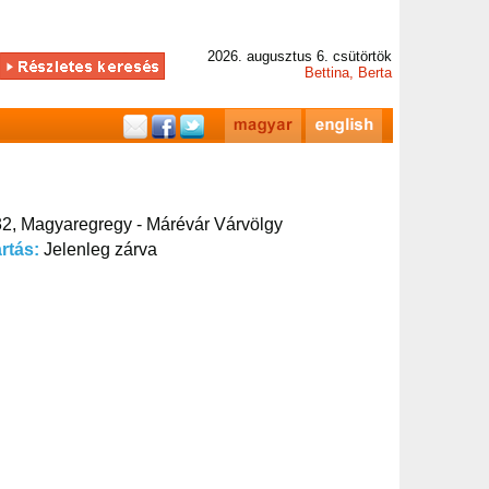
2026. augusztus 6. csütörtök
Bettina, Berta
2, Magyaregregy - Márévár Várvölgy
artás:
Jelenleg zárva