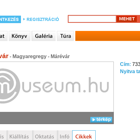
vár
- Magyaregregy - Márévár
Cím:
733
Nyitva t