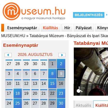
MUSEUM.HU
»
Tatabányai Múzeum - Bányászati és Ipari Sk
Tatabányai Mú
Eseménynaptár
2026. AUGUSZTUS
27
28
29
30
31
1
2
3
4
5
6
7
8
9
10
11
12
13
14
15
16
17
18
19
20
21
22
23
24
25
26
27
28
29
30