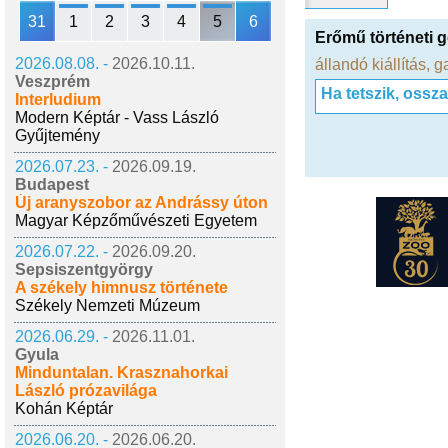
31
1
2
3
4
5
6
Erőmű történeti 
2026.08.08. -
2026.10.11.
állandó kiállítás
,
g
Veszprém
Ha tetszik, ossz
Interludium
Modern Képtár - Vass László
Gyűjtemény
2026.07.23. -
2026.09.19.
Budapest
Új aranyszobor az Andrássy úton
Magyar Képzőművészeti Egyetem
2026.07.22. -
2026.09.20.
Sepsiszentgyörgy
A székely himnusz története
Székely Nemzeti Múzeum
2026.06.29. -
2026.11.01.
Gyula
Minduntalan. Krasznahorkai
László prózavilága
Kohán Képtár
2026.06.20. -
2026.06.20.