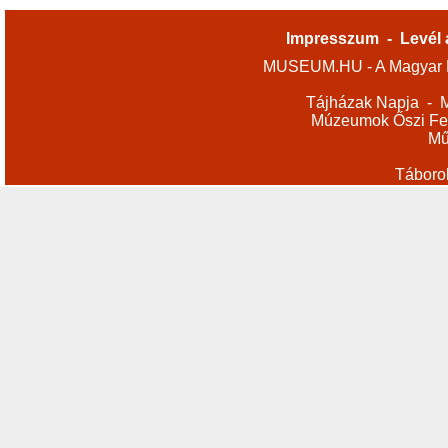
Impresszum
-
Levél 
MUSEUM.HU - A Magyar M
Tájházak Napja
-
M
Múzeumok Őszi Fes
Mű
Táboro