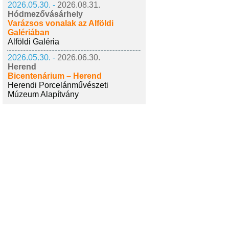
2026.05.30. -
2026.08.31.
Hódmezővásárhely
Varázsos vonalak az Alföldi
Galériában
Alföldi Galéria
2026.05.30. -
2026.06.30.
Herend
Bicentenárium – Herend
Herendi Porcelánművészeti
Múzeum Alapítvány