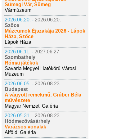
Sümegi Vár, Sümeg
Vármúzeum
2026.06.20. -
2026.06.20.
Szőce
Múzeumok Éjszakája 2026 - Lápok
Háza, Szőce
Lápok Háza
2026.06.11. -
2027.06.27.
Szombathely
Római játékok
Savaria Megyei Hatókörű Városi
Múzeum
2026.06.05. -
2026.08.23.
Budapest
A vágyott remekmű: Grúber Béla
művészete
Magyar Nemzeti Galéria
2026.05.31. -
2026.08.23.
Hódmezővásárhely
Varázsos vonalak
Alföldi Galéria