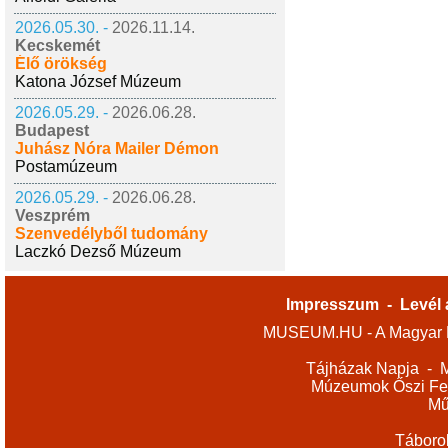
2026.05.30. -
2026.11.14.
Kecskemét
Élő örökség
Katona József Múzeum
2026.05.29. -
2026.06.28.
Budapest
Juhász Nóra Mailer Démon
Postamúzeum
2026.05.29. -
2026.06.28.
Veszprém
Szenvedélyből tudomány
Laczkó Dezső Múzeum
Impresszum
-
Levél 
MUSEUM.HU - A Magyar M
Tájházak Napja
-
M
Múzeumok Őszi Fes
Mű
Táboro