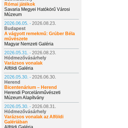
Római játékok
Savaria Megyei Hatókörű Városi
Múzeum
2026.06.05. -
2026.08.23.
Budapest
A vágyott remekmű: Grúber Béla
művészete
Magyar Nemzeti Galéria
2026.05.31. -
2026.08.23.
Hódmezővásárhely
Varázsos vonalak
Alföldi Galéria
2026.05.30. -
2026.06.30.
Herend
Bicentenárium – Herend
Herendi Porcelánművészeti
Múzeum Alapítvány
2026.05.30. -
2026.08.31.
Hódmezővásárhely
Varázsos vonalak az Alföldi
Galériában
Alföldi Galéria