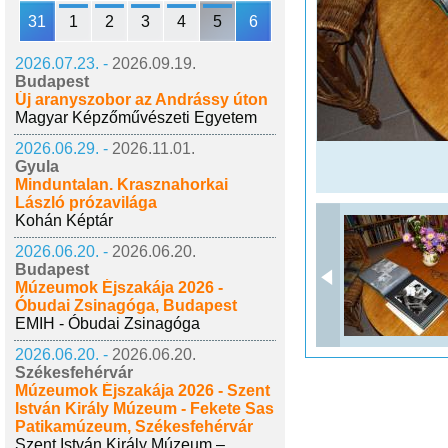
31
1
2
3
4
5
6
2026.07.23. -
2026.09.19.
Budapest
Új aranyszobor az Andrássy úton
Magyar Képzőművészeti Egyetem
2026.06.29. -
2026.11.01.
Gyula
Minduntalan. Krasznahorkai
László prózavilága
Kohán Képtár
2026.06.20. -
2026.06.20.
Budapest
Múzeumok Éjszakája 2026 -
Óbudai Zsinagóga, Budapest
EMIH - Óbudai Zsinagóga
2026.06.20. -
2026.06.20.
Székesfehérvár
Múzeumok Éjszakája 2026 - Szent
István Király Múzeum - Fekete Sas
Patikamúzeum, Székesfehérvár
Szent István Király Múzeum –