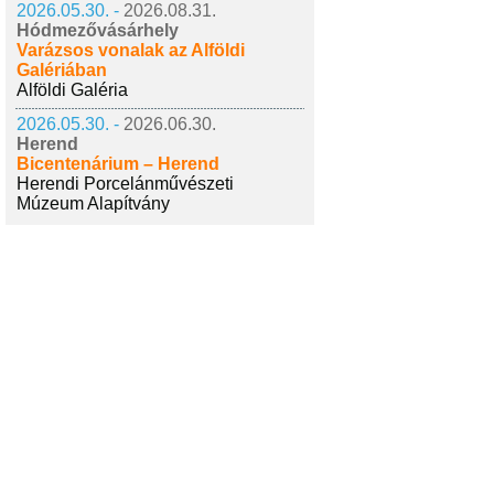
2026.05.30. -
2026.08.31.
Hódmezővásárhely
Varázsos vonalak az Alföldi
Galériában
Alföldi Galéria
2026.05.30. -
2026.06.30.
Herend
Bicentenárium – Herend
Herendi Porcelánművészeti
Múzeum Alapítvány