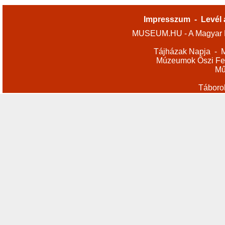
Impresszum
-
Levél 
MUSEUM.HU - A Magyar M
Tájházak Napja
-
M
Múzeumok Őszi Fes
Mű
Táboro