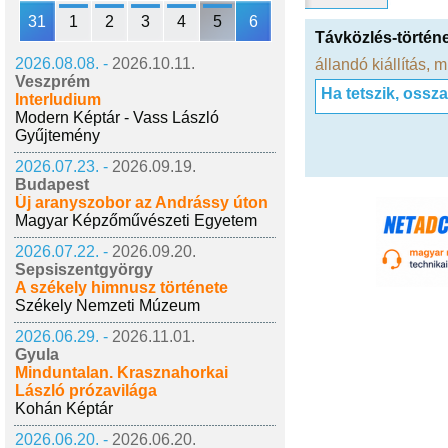
31
1
2
3
4
5
6
Távközlés-történe
2026.08.08. -
2026.10.11.
állandó kiállítás
,
m
Veszprém
Ha tetszik, ossz
Interludium
Modern Képtár - Vass László
Gyűjtemény
2026.07.23. -
2026.09.19.
Budapest
Új aranyszobor az Andrássy úton
Magyar Képzőművészeti Egyetem
2026.07.22. -
2026.09.20.
Sepsiszentgyörgy
A székely himnusz története
Székely Nemzeti Múzeum
2026.06.29. -
2026.11.01.
Gyula
Minduntalan. Krasznahorkai
László prózavilága
Kohán Képtár
2026.06.20. -
2026.06.20.