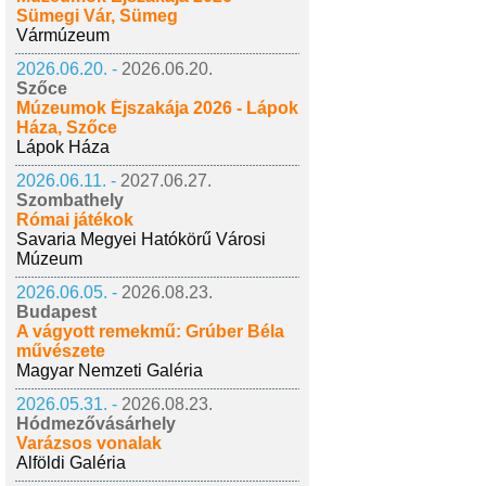
Sümegi Vár, Sümeg
Vármúzeum
2026.06.20. -
2026.06.20.
Szőce
Múzeumok Éjszakája 2026 - Lápok
Háza, Szőce
Lápok Háza
2026.06.11. -
2027.06.27.
Szombathely
Római játékok
Savaria Megyei Hatókörű Városi
Múzeum
2026.06.05. -
2026.08.23.
Budapest
A vágyott remekmű: Grúber Béla
művészete
Magyar Nemzeti Galéria
2026.05.31. -
2026.08.23.
Hódmezővásárhely
Varázsos vonalak
Alföldi Galéria