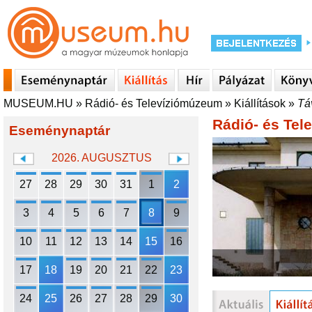
MUSEUM.HU
»
Rádió- és Televíziómúzeum
»
Kiállítások
»
Tá
Rádió- és Te
Eseménynaptár
2026. AUGUSZTUS
27
28
29
30
31
1
2
3
4
5
6
7
8
9
10
11
12
13
14
15
16
17
18
19
20
21
22
23
24
25
26
27
28
29
30