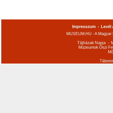
Impresszum
-
Levél 
MUSEUM.HU - A Magyar M
Tájházak Napja
-
M
Múzeumok Őszi Fes
Mű
Táboro