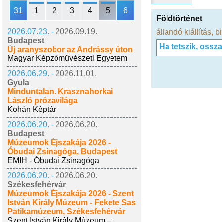
31
1
2
3
4
5
6
Földtörténet
2026.07.23. -
2026.09.19.
állandó kiállítás
,
b
Budapest
Ha tetszik, ossz
Új aranyszobor az Andrássy úton
Magyar Képzőművészeti Egyetem
2026.06.29. -
2026.11.01.
Gyula
Minduntalan. Krasznahorkai
László prózavilága
Kohán Képtár
2026.06.20. -
2026.06.20.
Budapest
Múzeumok Éjszakája 2026 -
Óbudai Zsinagóga, Budapest
EMIH - Óbudai Zsinagóga
2026.06.20. -
2026.06.20.
Székesfehérvár
Múzeumok Éjszakája 2026 - Szent
István Király Múzeum - Fekete Sas
Patikamúzeum, Székesfehérvár
Szent István Király Múzeum –