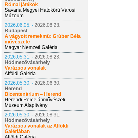
Római játékok
Savaria Megyei Hatókörű Városi
Múzeum
2026.06.05. -
2026.08.23.
Budapest
A vágyott remekmű: Grúber Béla
művészete
Magyar Nemzeti Galéria
2026.05.31. -
2026.08.23.
Hódmezővásárhely
Varázsos vonalak
Alföldi Galéria
2026.05.30. -
2026.06.30.
Herend
Bicentenárium – Herend
Herendi Porcelánművészeti
Múzeum Alapítvány
2026.05.30. -
2026.08.31.
Hódmezővásárhely
Varázsos vonalak az Alföldi
Galériában
Alföldi Galéria