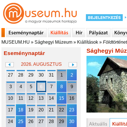
MUSEUM.HU
»
Sághegyi Múzeum
»
Kiállítások
»
Földtörténet
Sághegyi Mú
Eseménynaptár
2026. AUGUSZTUS
27
28
29
30
31
1
2
3
4
5
6
7
8
9
10
11
12
13
14
15
16
17
18
19
20
21
22
23
24
25
26
27
28
29
30