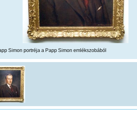
app Simon portréja a Papp Simon emlékszobából