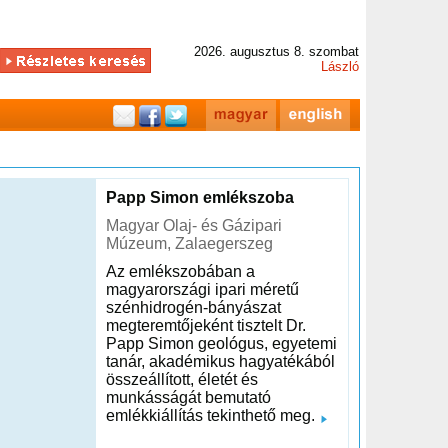
2026. augusztus 8. szombat
László
Papp Simon emlékszoba
Magyar Olaj- és Gázipari
Múzeum, Zalaegerszeg
Az emlékszobában a
magyarországi ipari méretű
szénhidrogén-bányászat
megteremtőjeként tisztelt Dr.
Papp Simon geológus, egyetemi
tanár, akadémikus hagyatékából
összeállított, életét és
munkásságát bemutató
emlékkiállítás tekinthető meg.