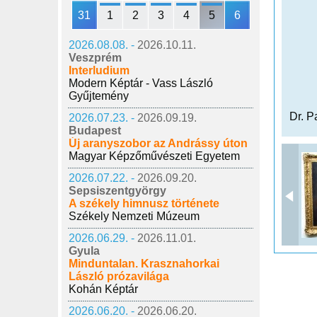
31
1
2
3
4
5
6
2026.08.08. -
2026.10.11.
Veszprém
Interludium
Modern Képtár - Vass László
Gyűjtemény
Dr. P
2026.07.23. -
2026.09.19.
Budapest
Új aranyszobor az Andrássy úton
Magyar Képzőművészeti Egyetem
2026.07.22. -
2026.09.20.
Sepsiszentgyörgy
A székely himnusz története
Székely Nemzeti Múzeum
2026.06.29. -
2026.11.01.
Gyula
Minduntalan. Krasznahorkai
László prózavilága
Kohán Képtár
2026.06.20. -
2026.06.20.