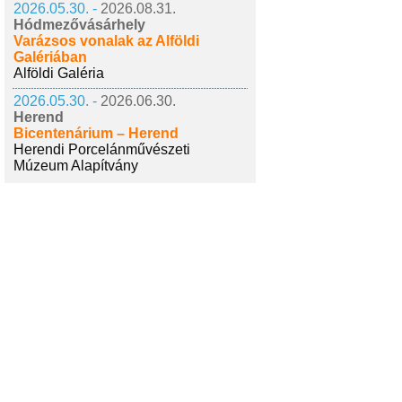
2026.05.30. -
2026.08.31.
Hódmezővásárhely
Varázsos vonalak az Alföldi
Galériában
Alföldi Galéria
2026.05.30. -
2026.06.30.
Herend
Bicentenárium – Herend
Herendi Porcelánművészeti
Múzeum Alapítvány