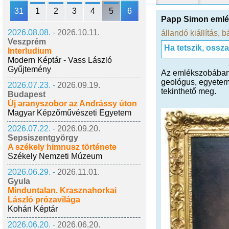
31
1
2
3
4
5
6
Papp Simon eml
2026.08.08. -
2026.10.11.
állandó kiállítás
,
b
Veszprém
Ha tetszik, ossz
Interludium
Modern Képtár - Vass László
Gyűjtemény
Az emlékszobában 
geológus, egyetemi
2026.07.23. -
2026.09.19.
tekinthető meg.
Budapest
Új aranyszobor az Andrássy úton
Magyar Képzőművészeti Egyetem
2026.07.22. -
2026.09.20.
Sepsiszentgyörgy
A székely himnusz története
Székely Nemzeti Múzeum
2026.06.29. -
2026.11.01.
Gyula
Minduntalan. Krasznahorkai
László prózavilága
Kohán Képtár
2026.06.20. -
2026.06.20.