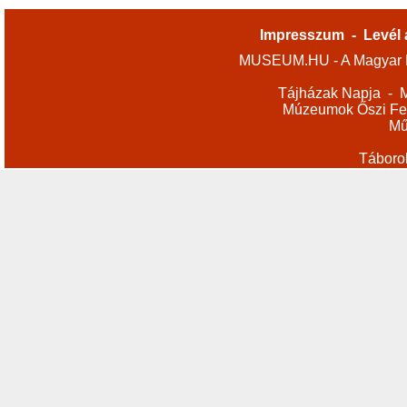
Impresszum
-
Levél 
MUSEUM.HU - A Magyar M
Tájházak Napja
-
M
Múzeumok Őszi Fes
Mű
Táboro