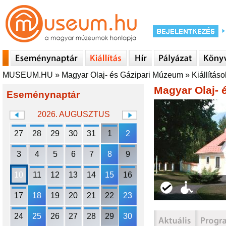
MUSEUM.HU
»
Magyar Olaj- és Gázipari Múzeum
»
Kiállításo
Magyar Olaj- 
Eseménynaptár
2026. AUGUSZTUS
27
28
29
30
31
1
2
3
4
5
6
7
8
9
10
11
12
13
14
15
16
17
18
19
20
21
22
23
24
25
26
27
28
29
30