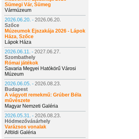
Sümegi Vár, Sümeg
Vármúzeum
2026.06.20. -
2026.06.20.
Szőce
Múzeumok Éjszakája 2026 - Lápok
Háza, Szőce
Lápok Háza
2026.06.11. -
2027.06.27.
Szombathely
Római játékok
Savaria Megyei Hatókörű Városi
Múzeum
2026.06.05. -
2026.08.23.
Budapest
A vágyott remekmű: Grúber Béla
művészete
Magyar Nemzeti Galéria
2026.05.31. -
2026.08.23.
Hódmezővásárhely
Varázsos vonalak
Alföldi Galéria