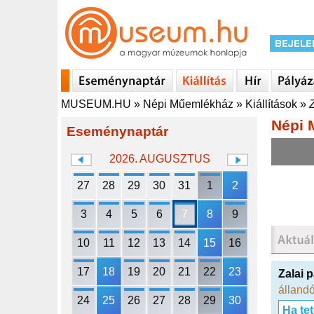
MUSEUM.HU
»
Népi Műemlékház
»
Kiállítások
»
Z
Népi 
Eseménynaptár
2026. AUGUSZTUS
27
28
29
30
31
1
2
3
4
5
6
7
8
9
10
11
12
13
14
15
16
17
18
19
20
21
22
23
Zalai p
állandó
24
25
26
27
28
29
30
Ha te