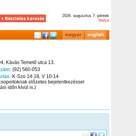
2026. augusztus 7. péntek
Ibolya
4, Kávás Temető utca 13.
szám:
(92) 560-053
artás:
K-Szo 14-18, V 10-14
 csoportoknak előzetes bejelentkezéssel
ási időn kívül is.)