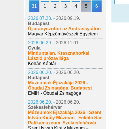
31
1
2
3
4
5
6
2026.07.23. -
2026.09.19.
Budapest
Új aranyszobor az Andrássy úton
Magyar Képzőművészeti Egyetem
2026.06.29. -
2026.11.01.
Gyula
Minduntalan. Krasznahorkai
László prózavilága
Kohán Képtár
2026.06.20. -
2026.06.20.
Budapest
Múzeumok Éjszakája 2026 -
Óbudai Zsinagóga, Budapest
EMIH - Óbudai Zsinagóga
2026.06.20. -
2026.06.20.
Székesfehérvár
Múzeumok Éjszakája 2026 - Szent
István Király Múzeum - Fekete Sas
Patikamúzeum, Székesfehérvár
Szent István Király Múzeum –