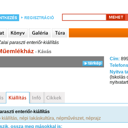
alai paraszti enteriőr-kiállítás
Műemlékház
- Kávás
Cím:
899
Telefon
Nyitva t
(Iskolás
nyitvatart
araszti enteriőr-kiállítás
 kiállítás
,
népi lakáskultúra
,
népművészet
,
néprajz
tszik, ossza meg másokkal is: