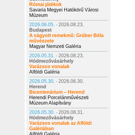
Római játékok
Savaria Megyei Hatókörű Városi
Múzeum
2026.06.05. -
2026.08.23.
Budapest
A vágyott remekmű: Grúber Béla
művészete
Magyar Nemzeti Galéria
2026.05.31. -
2026.08.23.
Hódmezővásárhely
Varázsos vonalak
Alföldi Galéria
2026.05.30. -
2026.06.30.
Herend
Bicentenárium – Herend
Herendi Porcelánművészeti
Múzeum Alapítvány
2026.05.30. -
2026.08.31.
Hódmezővásárhely
Varázsos vonalak az Alföldi
Galériában
Alföldi Galéria